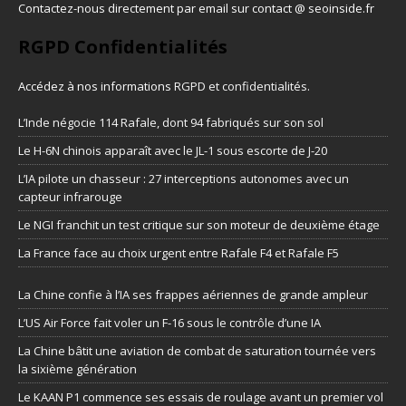
Contactez-nous directement par email sur contact @ seoinside.fr
RGPD Confidentialités
Accédez à nos informations
RGPD et confidentialités
.
L’Inde négocie 114 Rafale, dont 94 fabriqués sur son sol
Le H-6N chinois apparaît avec le JL-1 sous escorte de J-20
L’IA pilote un chasseur : 27 interceptions autonomes avec un
capteur infrarouge
Le NGI franchit un test critique sur son moteur de deuxième étage
La France face au choix urgent entre Rafale F4 et Rafale F5
La Chine confie à l’IA ses frappes aériennes de grande ampleur
L’US Air Force fait voler un F-16 sous le contrôle d’une IA
La Chine bâtit une aviation de combat de saturation tournée vers
la sixième génération
Le KAAN P1 commence ses essais de roulage avant un premier vol