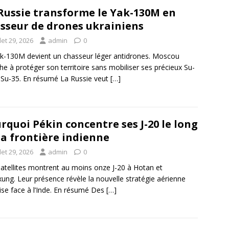
Russie transforme le Yak-130M en
sseur de drones ukrainiens
llet 29, 2026
admin
0
k-130M devient un chasseur léger antidrones. Moscou
he à protéger son territoire sans mobiliser ses précieux Su-
 Su-35. En résumé La Russie veut
[…]
rquoi Pékin concentre ses J-20 le long
la frontière indienne
llet 29, 2026
admin
0
atellites montrent au moins onze J-20 à Hotan et
ng. Leur présence révèle la nouvelle stratégie aérienne
ise face à l’Inde. En résumé Des
[…]