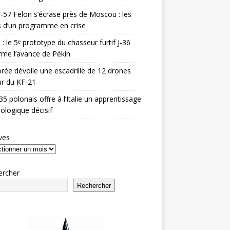
-57 Felon s’écrase près de Moscou : les
es d’un programme en crise
 : le 5ᵉ prototype du chasseur furtif J-36
rme l’avance de Pékin
rée dévoile une escadrille de 12 drones
r du KF-21
35 polonais offre à l’Italie un apprentissage
ologique décisif
ves
ercher
Rechercher