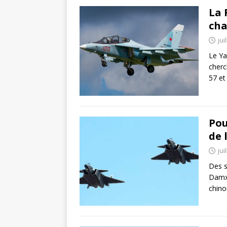
La 
cha
jui
Le Ya
cherc
57 et
Pou
de 
jui
Des s
Damxu
chino