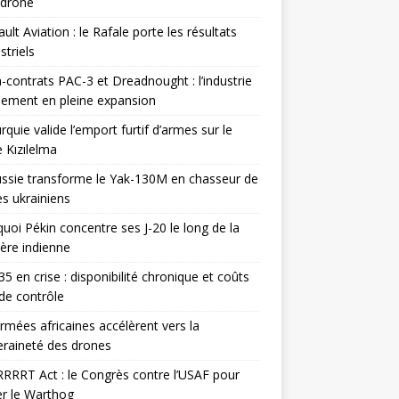
odrone
ult Aviation : le Rafale porte les résultats
triels
contrats PAC-3 et Dreadnought : l’industrie
ement en pleine expansion
rquie valide l’emport furtif d’armes sur le
 Kızılelma
ssie transforme le Yak-130M en chasseur de
s ukrainiens
uoi Pékin concentre ses J-20 le long de la
ière indienne
35 en crise : disponibilité chronique et coûts
de contrôle
rmées africaines accélèrent vers la
raineté des drones
RRRT Act : le Congrès contre l’USAF pour
r le Warthog