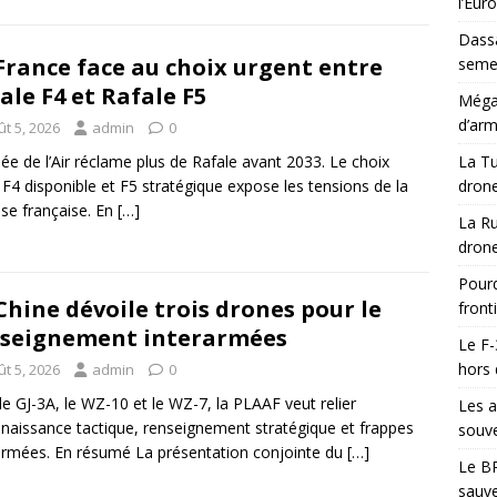
l’Eur
Dassa
France face au choix urgent entre
semes
ale F4 et Rafale F5
Méga-
d’arm
t 5, 2026
admin
0
ée de l’Air réclame plus de Rafale avant 2033. Le choix
La Tu
 F4 disponible et F5 stratégique expose les tensions de la
drone
se française. En
[…]
La Ru
drone
Pourq
Chine dévoile trois drones pour le
front
seignement interarmées
Le F-
hors 
t 5, 2026
admin
0
le GJ-3A, le WZ-10 et le WZ-7, la PLAAF veut relier
Les a
naissance tactique, renseignement stratégique et frappes
souve
armées. En résumé La présentation conjointe du
[…]
Le BR
sauve