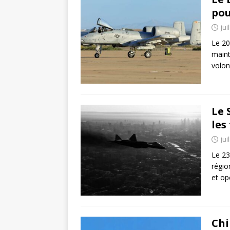
pou
jui
Le 20
maint
volo
Le 
les
jui
Le 23
régio
et op
Chi