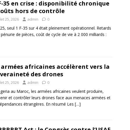
F-35 en crise : disponibilité chronique
coûts hors de contrôle
llet 25, 2026
admin
0
25, seul 1 F-35 sur 4 était pleinement opérationnel. Retards
 pénurie de pièces, coût de cycle de vie à 2 000 milliards :
 armées africaines accélèrent vers la
veraineté des drones
llet 25, 2026
admin
0
geria au Maroc, les armées africaines veulent produire,
enir et contrôler leurs drones face aux menaces armées et
épendances étrangères. En résumé Les
[…]
BRRRRT Act : le Congrès contre l’USAF