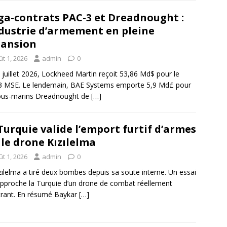
a-contrats PAC-3 et Dreadnought :
ndustrie d’armement en pleine
ansion
t 1, 2026
admin
0
 juillet 2026, Lockheed Martin reçoit 53,86 Md$ pour le
3 MSE. Le lendemain, BAE Systems emporte 5,9 Md£ pour
ous-marins Dreadnought de
[…]
Turquie valide l’emport furtif d’armes
 le drone Kızılelma
t 1, 2026
admin
0
zılelma a tiré deux bombes depuis sa soute interne. Un essai
approche la Turquie d’un drone de combat réellement
rant. En résumé Baykar
[…]