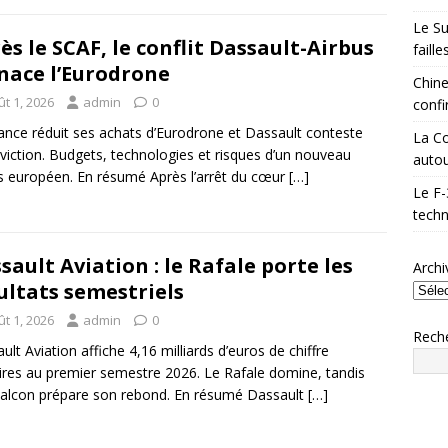
Le Su
ès le SCAF, le conflit Dassault-Airbus
faill
ace l’Eurodrone
Chine
t 1, 2026
admin
0
confi
ance réduit ses achats d’Eurodrone et Dassault conteste
La Co
viction. Budgets, technologies et risques d’un nouveau
autou
s européen. En résumé Après l’arrêt du cœur
[…]
Le F-
techn
sault Aviation : le Rafale porte les
Archi
ultats semestriels
t 1, 2026
admin
0
Rech
ult Aviation affiche 4,16 milliards d’euros de chiffre
aires au premier semestre 2026. Le Rafale domine, tandis
alcon prépare son rebond. En résumé Dassault
[…]