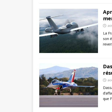
Apr
men
aoû
La Fr
son é
rever
Das
rés
aoû
Dassa
d’aff
que F