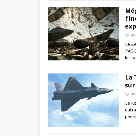
Még
l’i
exp
aoû
Le 29
PAC-
les s
La 
sur
aoû
Le Kı
qui r
pénét