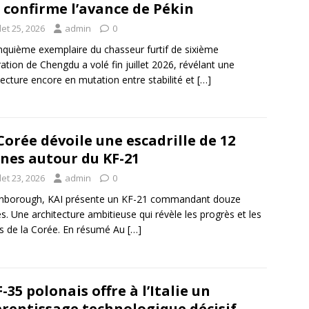
6 confirme l’avance de Pékin
llet 25, 2026
admin
0
nquième exemplaire du chasseur furtif de sixième
ation de Chengdu a volé fin juillet 2026, révélant une
tecture encore en mutation entre stabilité et
[…]
Corée dévoile une escadrille de 12
nes autour du KF-21
llet 23, 2026
admin
0
rnborough, KAI présente un KF-21 commandant douze
s. Une architecture ambitieuse qui révèle les progrès et les
es de la Corée. En résumé Au
[…]
F-35 polonais offre à l’Italie un
rentissage technologique décisif