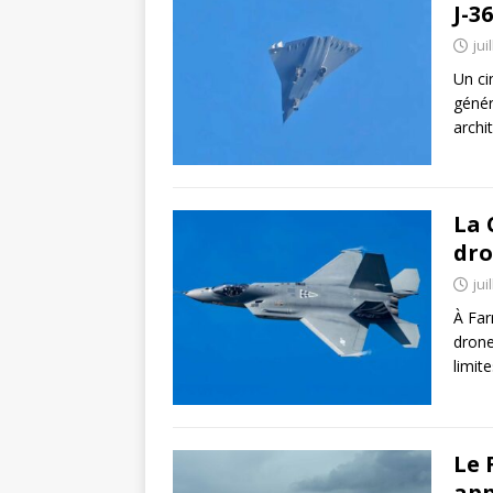
J-3
jui
Un ci
génér
archi
La 
dro
jui
À Fa
drone
limit
Le 
app