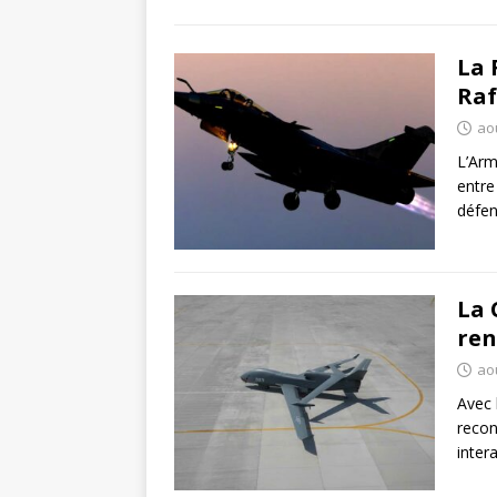
La 
Raf
aoû
L’Arm
entre
défen
La 
ren
aoû
Avec 
recon
inter