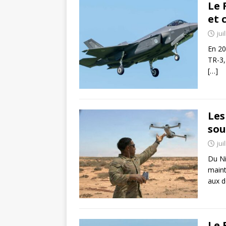
Le 
et 
jui
En 20
TR-3,
[…]
Les
sou
jui
Du Ni
maint
aux d
Le 