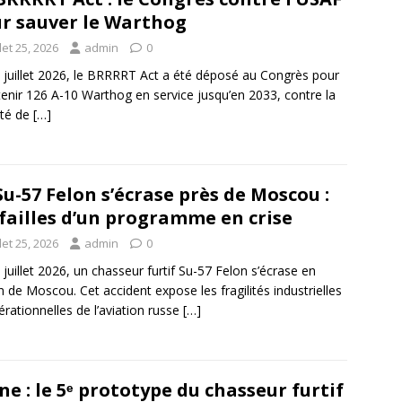
r sauver le Warthog
llet 25, 2026
admin
0
 juillet 2026, le BRRRRT Act a été déposé au Congrès pour
enir 126 A-10 Warthog en service jusqu’en 2033, contre la
nté de
[…]
Su-57 Felon s’écrase près de Moscou :
 failles d’un programme en crise
llet 25, 2026
admin
0
 juillet 2026, un chasseur furtif Su-57 Felon s’écrase en
n de Moscou. Cet accident expose les fragilités industrielles
érationnelles de l’aviation russe
[…]
ne : le 5ᵉ prototype du chasseur furtif