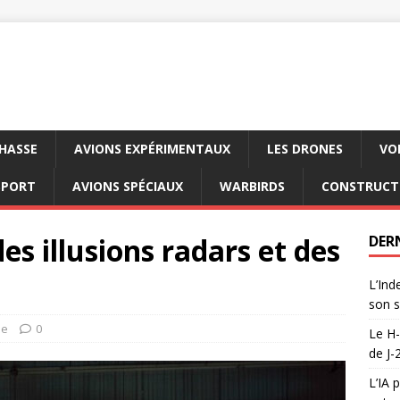
CHASSE
AVIONS EXPÉRIMENTAUX
LES DRONES
VO
SPORT
AVIONS SPÉCIAUX
WARBIRDS
CONSTRUCT
es illusions radars et des
DER
L’Ind
son s
ie
0
Le H-
de J-
L’IA 