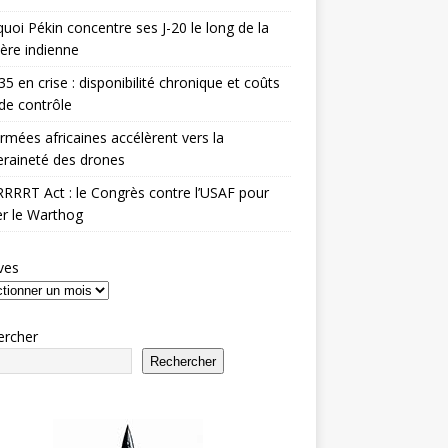
uoi Pékin concentre ses J-20 le long de la
ière indienne
35 en crise : disponibilité chronique et coûts
de contrôle
rmées africaines accélèrent vers la
raineté des drones
RRRT Act : le Congrès contre l’USAF pour
r le Warthog
ves
ercher
Rechercher