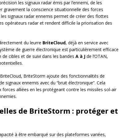
récision les signaux radar émis par l’ennemi, de les
er gravement la conscience situationnelle des forces
t les signaux radar ennemis permet de créer des flottes
es opérateurs radar et rendent difficile la priorisation des
directement du leurre
BriteCloud
, déjà en service avec
système de guerre électronique est particulièrement efficace
on de cibles et de suivi dans les bandes
A à J
de l’OTAN,
otentielles.
BriteCloud, BriteStorm ajoute des fonctionnalités de
de signaux ennemis avec du “bruit électronique”. Cela
forces alliées en les protégeant contre les missiles sol-air
ennemies.
elles de BriteStorm : protéger et
apacité à être embarqué sur des plateformes variées,