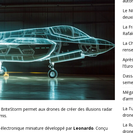
auton
Le NG
deux
La Fr
Rafal
La Ch
rens
Après
l’Eur
Dassa
semes
Méga-
d’arm
La Tu
 BriteStorm permet aux drones de créer des illusions radar
drone
mis.
La Ru
 électronique miniature développé par
Leonardo
. Conçu
drone