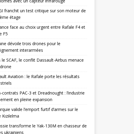
omes avec un capteur infrarouge
I franchit un test critique sur son moteur de
ième étage
ance face au choix urgent entre Rafale F4 et
e F5
ine dévoile trois drones pour le
eignement interarmées
 le SCAF, le conflit Dassault-Airbus menace
odrone
ult Aviation : le Rafale porte les résultats
triels
contrats PAC-3 et Dreadnought : l’industrie
ement en pleine expansion
rquie valide l’emport furtif d’armes sur le
 Kızılelma
ssie transforme le Yak-130M en chasseur de
s ukrainiens