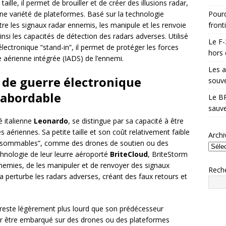
ille, il permet de brouiller et de créer des illusions radar,
Pourq
ne variété de plateformes. Basé sur la technologie
front
tre les signaux radar ennemis, les manipule et les renvoie
nsi les capacités de détection des radars adverses. Utilisé
Le F-
ectronique “stand-in”, il permet de protéger les forces
hors 
 aérienne intégrée (IADS) de l’ennemi.
Les a
 de guerre électronique
souve
 abordable
Le BR
sauve
é italienne
Leonardo
, se distingue par sa capacité à être
s aériennes. Sa petite taille et son coût relativement faible
Archi
consommables”, comme des drones de soutien ou des
chnologie de leur leurre aéroporté
BriteCloud
, BriteStorm
nemies, de les manipuler et de renvoyer des signaux
Rech
a perturbe les radars adverses, créant des faux retours et
 reste légèrement plus lourd que son prédécesseur
r être embarqué sur des drones ou des plateformes