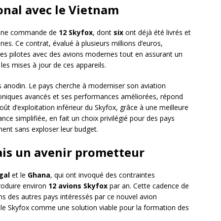
onal avec le Vietnam
r une commande de
12 Skyfox
, dont
six
ont déjà été livrés et
es. Ce contrat, évalué à plusieurs millions d’euros,
ses pilotes avec des avions modernes tout en assurant un
les mises à jour de ces appareils.
s anodin. Le pays cherche à moderniser son aviation
avioniques avancés et ses performances améliorées, répond
ût d’exploitation inférieur du Skyfox, grâce à une meilleure
 simplifiée, en fait un choix privilégié pour des pays
ment sans exploser leur budget.
ais un avenir prometteur
gal
et le
Ghana
, qui ont invoqué des contraintes
roduire environ
12 avions Skyfox
par an. Cette cadence de
s des autres pays intéressés par ce nouvel avion
 le Skyfox comme une solution viable pour la formation des