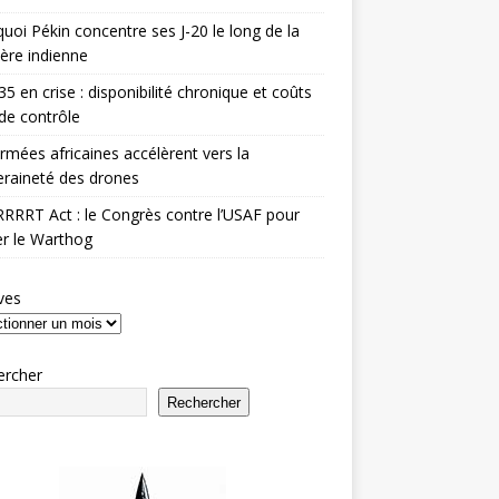
uoi Pékin concentre ses J-20 le long de la
ière indienne
35 en crise : disponibilité chronique et coûts
de contrôle
rmées africaines accélèrent vers la
raineté des drones
RRRT Act : le Congrès contre l’USAF pour
r le Warthog
ves
ercher
Rechercher