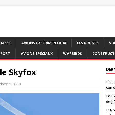
CHASSE
AVIONS EXPÉRIMENTAUX
LES DRONES
VO
SPORT
AVIONS SPÉCIAUX
WARBIRDS
CONSTRUCT
le Skyfox
DER
L’Ind
 chasse
0
son s
Le H-
de J-
L’IA 