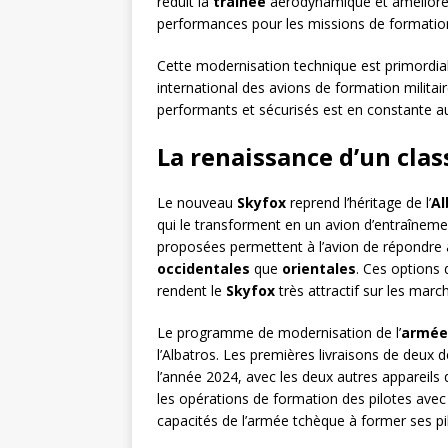
réduit la
traînée
aérodynamique et améliore
performances pour les missions de formatio
Cette modernisation technique est primordiale
international des avions de formation milita
performants et sécurisés est en constante 
La renaissance d’un clas
Le nouveau
Skyfox
reprend l’héritage de l’
Al
qui le transforment en un avion d’entraîneme
proposées permettent à l’avion de répondre 
occidentales
que
orientales
. Ces options 
rendent le
Skyfox
très attractif sur les marc
Le programme de modernisation de l’
armée 
l’Albatros. Les premières livraisons de deux
l’année 2024, avec les deux autres appareils q
les opérations de formation des pilotes avec
capacités de l’armée tchèque à former ses p