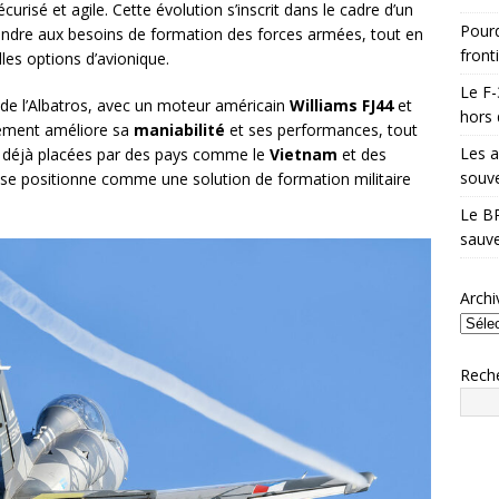
risé et agile. Cette évolution s’inscrit dans le cadre d’un
Pourq
dre aux besoins de formation des forces armées, tout en
front
lles options d’avionique.
Le F-
de l’Albatros, avec un moteur américain
Williams FJ44
et
hors 
gement améliore sa
maniabilité
et ses performances, tout
Les a
 déjà placées par des pays comme le
Vietnam
et des
souve
on se positionne comme une solution de formation militaire
Le BR
sauve
Archi
Rech