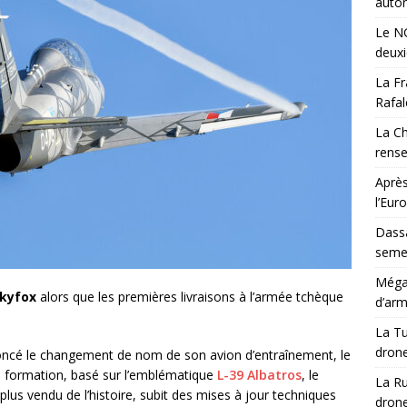
auton
Le NG
deux
La Fr
Rafal
La Ch
rens
Après
l’Eur
Dassa
semes
Méga-
kyfox
alors que les premières livraisons à l’armée tchèque
d’arm
La Tu
drone
ncé le changement de nom de son avion d’entraînement, le
e formation, basé sur l’emblématique
L-39 Albatros
, le
La Ru
lus vendu de l’histoire, subit des mises à jour techniques
drone