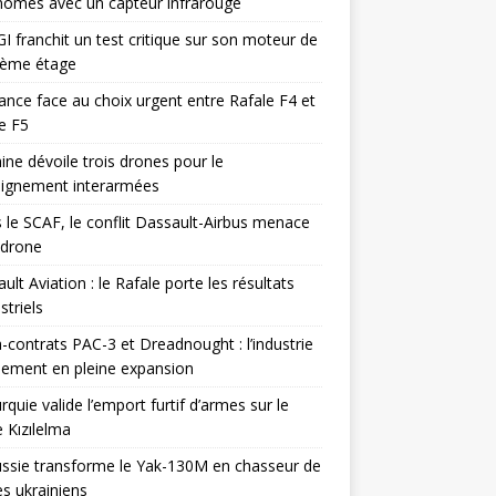
omes avec un capteur infrarouge
I franchit un test critique sur son moteur de
ième étage
ance face au choix urgent entre Rafale F4 et
e F5
ine dévoile trois drones pour le
eignement interarmées
 le SCAF, le conflit Dassault-Airbus menace
odrone
ult Aviation : le Rafale porte les résultats
triels
contrats PAC-3 et Dreadnought : l’industrie
ement en pleine expansion
rquie valide l’emport furtif d’armes sur le
 Kızılelma
ssie transforme le Yak-130M en chasseur de
s ukrainiens