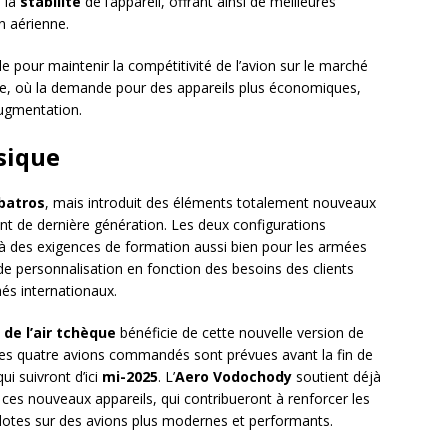
 la
stabilité
de l’appareil, offrant ainsi de meilleures
n aérienne.
 pour maintenir la compétitivité de l’avion sur le marché
ire, où la demande pour des appareils plus économiques,
augmentation.
sique
batros
, mais introduit des éléments totalement nouveaux
nt de dernière génération. Les deux configurations
à des exigences de formation aussi bien pour les armées
de personnalisation en fonction des besoins des clients
hés internationaux.
de l’air tchèque
bénéficie de cette nouvelle version de
 des quatre avions commandés sont prévues avant la fin de
ui suivront d’ici
mi-2025
. L’
Aero Vodochody
soutient déjà
 ces nouveaux appareils, qui contribueront à renforcer les
ilotes sur des avions plus modernes et performants.