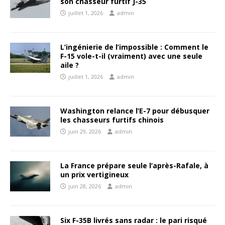
son chasseur furtif J-35
juillet 1, 2026
admin
L’ingénierie de l’impossible : Comment le
F-15 vole-t-il (vraiment) avec une seule
aile ?
juillet 1, 2026
admin
Washington relance l’E-7 pour débusquer
les chasseurs furtifs chinois
juin 29, 2026
admin
La France prépare seule l’après-Rafale, à
un prix vertigineux
juin 28, 2026
admin
Six F-35B livrés sans radar : le pari risqué