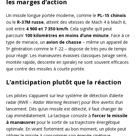
les marges d’action
Un missile longue portée moderne, comme le
PL-15 chinois
ou le
R-37M russe
, atteint des vitesses de Mach 4 à Mach 6,
soit entre
4 900 et 7 350 km/h
. Cela signifie qu’il peut
parcourir
100 kilomètres en moins d’une minute
. Face à ce
type de menace, un
avion de chasse
– même un appareil de
5ᵉ génération comme le F-22 – dispose de très peu de temps
pour réagir. Les manœuvres évasives classiques (virage serré,
montée rapide, descente en spirale) ne sont souvent efficaces
que contre des missiles à courte portée.
L’anticipation plutôt que la réaction
Les pilotes s’appuient sur leur système de détection d’alerte
radar (RWR –
Radar Warning Receiver
) pour être avertis d’un
lancement. Dès qu’un missile est détecté, il faut changer de
cap immédiatement. La tactique consiste à
forcer le missile
à manœuvrer
pour le sortir de sa trajectoire énergétique
optimale. En virant fortement au bon moment, un pilote peut
obliger le missile à consommer son énergie cinétique,