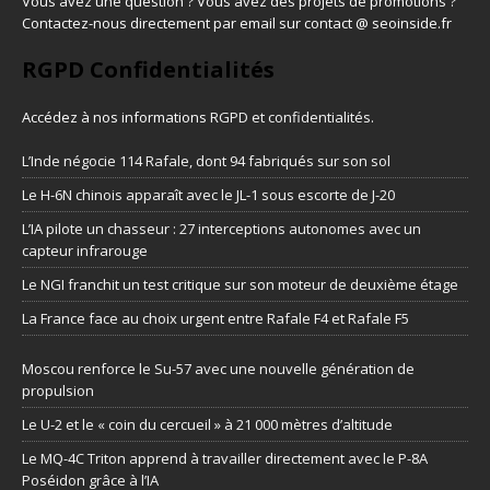
Vous avez une question ? Vous avez des projets de promotions ?
Contactez-nous directement par email sur contact @ seoinside.fr
RGPD Confidentialités
Accédez à nos informations
RGPD et confidentialités
.
L’Inde négocie 114 Rafale, dont 94 fabriqués sur son sol
Le H-6N chinois apparaît avec le JL-1 sous escorte de J-20
L’IA pilote un chasseur : 27 interceptions autonomes avec un
capteur infrarouge
Le NGI franchit un test critique sur son moteur de deuxième étage
La France face au choix urgent entre Rafale F4 et Rafale F5
Moscou renforce le Su-57 avec une nouvelle génération de
propulsion
Le U-2 et le « coin du cercueil » à 21 000 mètres d’altitude
Le MQ-4C Triton apprend à travailler directement avec le P-8A
Poséidon grâce à l’IA