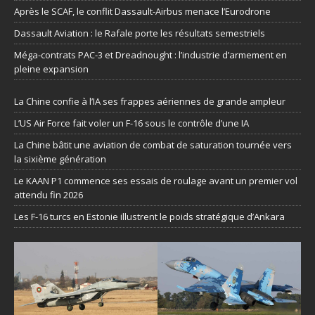
Après le SCAF, le conflit Dassault-Airbus menace l’Eurodrone
Dassault Aviation : le Rafale porte les résultats semestriels
Méga-contrats PAC-3 et Dreadnought : l’industrie d’armement en
pleine expansion
La Chine confie à l’IA ses frappes aériennes de grande ampleur
L’US Air Force fait voler un F-16 sous le contrôle d’une IA
La Chine bâtit une aviation de combat de saturation tournée vers
la sixième génération
Le KAAN P1 commence ses essais de roulage avant un premier vol
attendu fin 2026
Les F-16 turcs en Estonie illustrent le poids stratégique d’Ankara