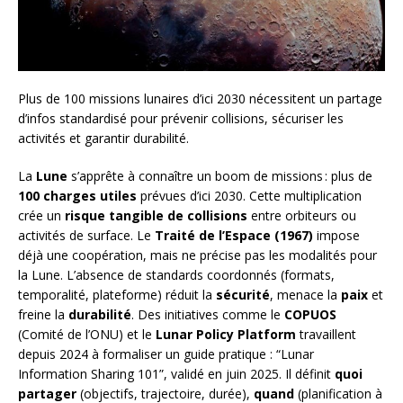
Plus de 100 missions lunaires d’ici 2030 nécessitent un partage
d’infos standardisé pour prévenir collisions, sécuriser les
activités et garantir durabilité.
La
Lune
s’apprête à connaître un boom de missions : plus de
100 charges utiles
prévues d’ici 2030. Cette multiplication
crée un
risque tangible de collisions
entre orbiteurs ou
activités de surface. Le
Traité de l’Espace (1967)
impose
déjà une coopération, mais ne précise pas les modalités pour
la Lune. L’absence de standards coordonnés (formats,
temporalité, plateforme) réduit la
sécurité
, menace la
paix
et
freine la
durabilité
. Des initiatives comme le
COPUOS
(Comité de l’ONU) et le
Lunar Policy Platform
travaillent
depuis 2024 à formaliser un guide pratique : “Lunar
Information Sharing 101”, validé en juin 2025. Il définit
quoi
partager
(objectifs, trajectoire, durée),
quand
(planification à