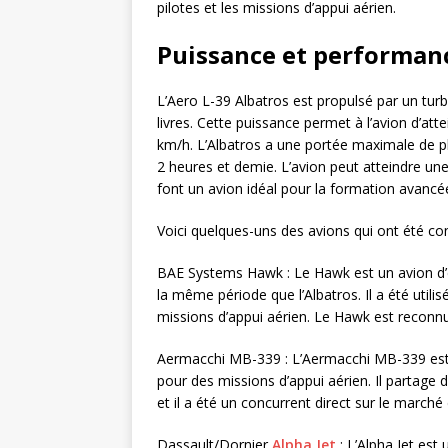
pilotes et les missions d’appui aérien.
Puissance et performanc
L’Aero L-39 Albatros est propulsé par un tu
livres. Cette puissance permet à l’avion d’at
km/h. L’Albatros a une portée maximale de p
2 heures et demie. L’avion peut atteindre u
font un avion idéal pour la formation avancée
Voici quelques-uns des avions qui ont été co
BAE Systems Hawk : Le Hawk est un avion d’
la même période que l’Albatros. Il a été util
missions d’appui aérien. Le Hawk est reconn
Aermacchi MB-339 : L’Aermacchi MB-339 est u
pour des missions d’appui aérien. Il partage d
et il a été un concurrent direct sur le march
Dassault/Dornier
Alpha Jet
: L’Alpha Jet est