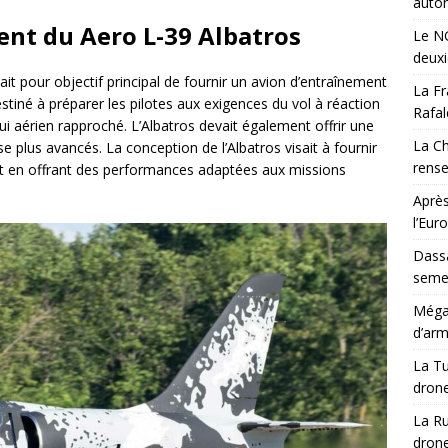
auton
nt du Aero L-39 Albatros
Le NG
deux
t pour objectif principal de fournir un avion d’entraînement
La Fr
tiné à préparer les pilotes aux exigences du vol à réaction
Rafal
pui aérien rapproché. L’Albatros devait également offrir une
La Ch
se plus avancés. La conception de l’Albatros visait à fournir
rens
tout en offrant des performances adaptées aux missions
Après
l’Eur
Dassa
semes
Méga-
d’arm
La Tu
drone
La Ru
drone