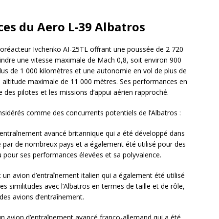
es du Aero L-39 Albatros
rboréacteur Ivchenko AI-25TL offrant une poussée de 2 720
teindre une vitesse maximale de Mach 0,8, soit environ 900
lus de 1 000 kilomètres et une autonomie en vol de plus de
ne altitude maximale de 11 000 mètres. Ses performances en
 des pilotes et les missions d’appui aérien rapproché.
nsidérés comme des concurrents potentiels de l’Albatros :
entraînement avancé britannique qui a été développé dans
isé par de nombreux pays et a également été utilisé pour des
u pour ses performances élevées et sa polyvalence.
n avion d’entraînement italien qui a également été utilisé
es similitudes avec l’Albatros en termes de taille et de rôle,
é des avions d’entraînement.
 un avion d’entraînement avancé franco-allemand qui a été