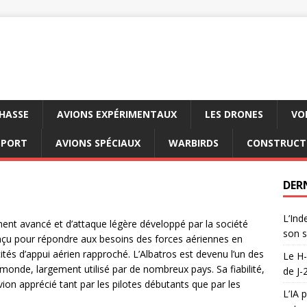
CHASSE
AVIONS EXPÉRIMENTAUX
LES DRONES
VO
SPORT
AVIONS SPÉCIAUX
WARBIRDS
CONSTRUCT
DER
L’Ind
ment avancé et d’attaque légère développé par la société
son s
nçu pour répondre aux besoins des forces aériennes en
tés d’appui aérien rapproché. L’Albatros est devenu l’un des
Le H-
monde, largement utilisé par de nombreux pays. Sa fiabilité,
de J-
vion apprécié tant par les pilotes débutants que par les
L’IA 