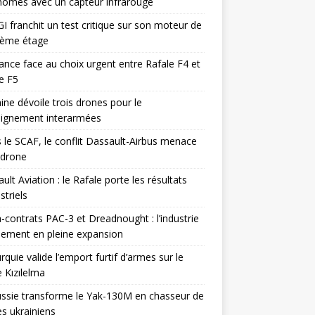
omes avec un capteur infrarouge
I franchit un test critique sur son moteur de
ième étage
ance face au choix urgent entre Rafale F4 et
e F5
ine dévoile trois drones pour le
eignement interarmées
 le SCAF, le conflit Dassault-Airbus menace
odrone
ult Aviation : le Rafale porte les résultats
triels
contrats PAC-3 et Dreadnought : l’industrie
ement en pleine expansion
rquie valide l’emport furtif d’armes sur le
 Kızılelma
ssie transforme le Yak-130M en chasseur de
s ukrainiens