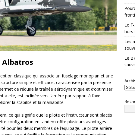
Pourq
front
Le F-
hors 
Les a
souve
Le BR
 Albatros
sauve
ception classique qui associe un fuselage monoplan et une
Archi
structure simple et efficace, caractérisée par la présence
n permet de réduire la traînée aérodynamique et d’optimiser
 à elle, est inclinée vers l’arrière par rapport à l’axe
Rech
iorer la stabilité et la maniabilité.
, ce qui signifie que le pilote et l’instructeur sont placés
 Cette configuration en tandem offre plusieurs avantages.
lité pour les deux membres de l’équipage. Le pilote arrière
 avant, ce qui facilite la formation et la communication