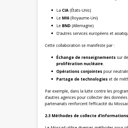
La
CIA
(États-Unis)
Le
MI6
(Royaume-Uni)
Le
BND
(Allemagne)
D’autres services européens et asiatiq
Cette collaboration se manifeste par :
Échange de renseignements
sur d
prolifération nucléaire
.
Opérations conjointes
pour neutrali
Partage de technologies
et de méth
Par exemple, dans la lutte contre les progra
d’autres agences pour collecter des donnée
partenariats renforcent l’efficacité du Mossa
2.3 Méthodes de collecte d’information
Le Mossad utilise diverses méthodes pour o