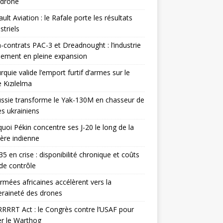
odrone
ult Aviation : le Rafale porte les résultats
triels
contrats PAC-3 et Dreadnought : l’industrie
ement en pleine expansion
rquie valide l’emport furtif d’armes sur le
 Kızılelma
ssie transforme le Yak-130M en chasseur de
s ukrainiens
uoi Pékin concentre ses J-20 le long de la
ière indienne
35 en crise : disponibilité chronique et coûts
de contrôle
rmées africaines accélèrent vers la
raineté des drones
RRRT Act : le Congrès contre l’USAF pour
r le Warthog