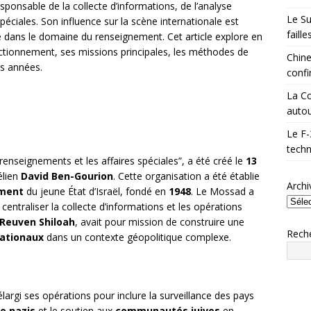
esponsable de la collecte d’informations, de l’analyse
Le Su
spéciales. Son influence sur la scène internationale est
faill
 clé dans le domaine du renseignement. Cet article explore en
nctionnement, ses missions principales, les méthodes de
Chine
es années.
confi
La Co
autou
Le F-
techn
s renseignements et les affaires spéciales”, a été créé le
13
élien
David Ben-Gourion
. Cette organisation a été établie
Archi
ment
du jeune État d’Israël, fondé en
1948
. Le Mossad a
centraliser la collecte d’informations et les opérations
Reuven Shiloah
, avait pour mission de construire une
Rech
nationaux
dans un contexte géopolitique complexe.
largi ses opérations pour inclure la surveillance des pays
e nazis
et le soutien aux
communautés juives
en