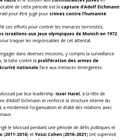
notable de cette période est la
capture d’Adolf Eichmann
raël pour être jugé pour
crimes contre l’humanité
.
ifié ses efforts pour contrer les menaces terroristes,
s israéliens aux Jeux olympiques de Munich en 1972
.
pour traquer les responsables de cet attentat.
ngager dans diverses missions, y compris la surveillance
, la lutte contre la
prolifération des armes de
écurité nationale
face aux menaces émergentes.
 Mossad par leur leadership.
Isser Harel
, à la tête de
ure d’Adolf Eichmann et renforcé la structure interne du
8
, a modernisé l’organisation et établi des relations avec
onaux.
rigé le Mossad pendant une période de défis politiques et
o
(
2011-2016
) et
Yossi Cohen
(
2016-2021
) ont supervisé