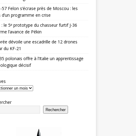
-57 Felon s’écrase près de Moscou : les
es d’un programme en crise
 : le 5ᵉ prototype du chasseur furtif J-36
rme l’avance de Pékin
rée dévoile une escadrille de 12 drones
r du KF-21
35 polonais offre à l’Italie un apprentissage
ologique décisif
ves
ercher
Rechercher