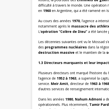
difficulté à travers le monde. Une opération 
en
1960
en Argentine, qui a été ramené en Is
Au cours des années
1970
, l’agence a intens
notamment après le
massacre des athlète
L’
opération “Colère de Dieu”
a été lancée 
Les décennies suivantes ont vu le Mossad s’e
des
programmes nucléaires
dans la région
destruction massive
et le maintien de la
s
1.3 Directeurs marquants et leur impact
Plusieurs directeurs ont marqué l’histoire du
l’agence de
1952 à 1963
, a supervisé la capt
service.
Meir Amit
, directeur de
1963 à 196
d’autres services de renseignement internati
Dans les années
1980
,
Nahum Admoni
a di
opérationnels. Plus récemment,
Tamir Pard