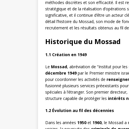
méthodes discrètes et son efficacité. Il est r
stratégique et de la réalisation d’opérations 
significative, et il continue d’être un acteur
détail l’histoire du Mossad, son mode de fo
recrutement et les résultats obtenus au fil d
Historique du Mossad
1.1 Création en 1949
Le
Mossad
, abréviation de “Institut pour le
décembre 1949
par le Premier ministre isra
pour coordonner les activités de
renseigne
fusionné plusieurs services préexistants pour 
spéciales à l’étranger. Son premier directeur,
structure capable de protéger les
intérêts 
1.2 Évolution au fil des décennies
Dans les années
1950
et
1960
, le Mossad a é
voisins, la poursuite des
criminels de guerr