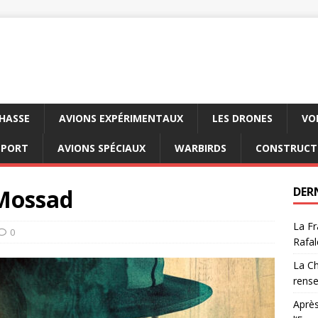
CHASSE
AVIONS EXPÉRIMENTAUX
LES DRONES
VO
SPORT
AVIONS SPÉCIAUX
WARBIRDS
CONSTRUCT
 Mossad
DER
La Fr
0
Rafal
La Ch
rens
Après