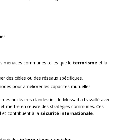
ues
es menaces communes telles que le
terrorisme
et la
ser des cibles ou des réseaux spécifiques.
odes pour améliorer les capacités mutuelles.
mmes nucléaires clandestins, le Mossad a travaillé avec
s et mettre en œuvre des stratégies communes. Ces
d et contribuent à la
sécurité internationale
.
s
btenir des
informations cruciales
: