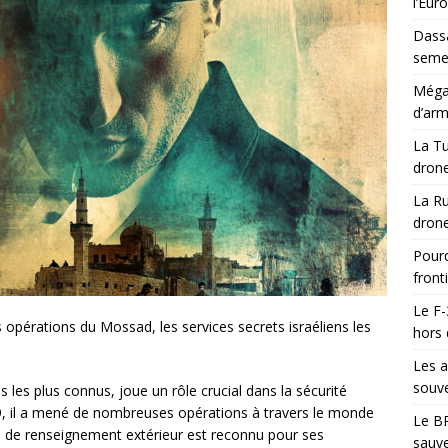
l’Eur
Dassa
semes
Méga-
d’arm
La Tu
drone
La Ru
drone
Pourq
front
Le F-
s opérations du Mossad, les services secrets israéliens les
hors 
Les a
souve
s les plus connus, joue un rôle crucial dans la sécurité
49, il a mené de nombreuses opérations à travers le monde
Le BR
ce de renseignement extérieur est reconnu pour ses
sauve