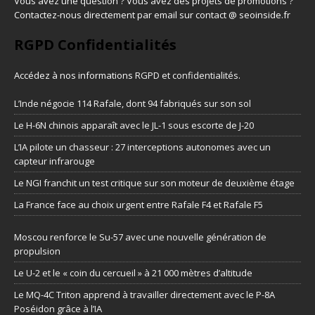
Vous avez une question ? Vous avez des projets de promotions ?
Contactez-nous directement par email sur contact @ seoinside.fr
RGPD Confidentialités
Accédez à nos informations
RGPD et confidentialités
.
L’Inde négocie 114 Rafale, dont 94 fabriqués sur son sol
Le H-6N chinois apparaît avec le JL-1 sous escorte de J-20
L’IA pilote un chasseur : 27 interceptions autonomes avec un
capteur infrarouge
Le NGI franchit un test critique sur son moteur de deuxième étage
La France face au choix urgent entre Rafale F4 et Rafale F5
Moscou renforce le Su-57 avec une nouvelle génération de
propulsion
Le U-2 et le « coin du cercueil » à 21 000 mètres d’altitude
Le MQ-4C Triton apprend à travailler directement avec le P-8A
Poséidon grâce à l’IA