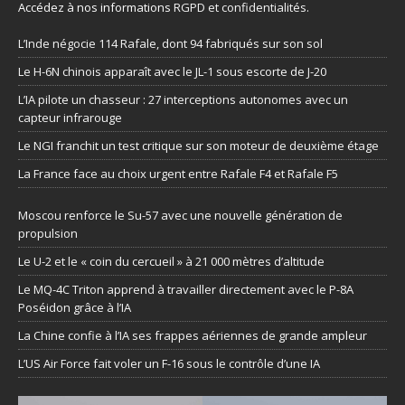
Accédez à nos informations
RGPD et confidentialités
.
L’Inde négocie 114 Rafale, dont 94 fabriqués sur son sol
Le H-6N chinois apparaît avec le JL-1 sous escorte de J-20
L’IA pilote un chasseur : 27 interceptions autonomes avec un
capteur infrarouge
Le NGI franchit un test critique sur son moteur de deuxième étage
La France face au choix urgent entre Rafale F4 et Rafale F5
Moscou renforce le Su-57 avec une nouvelle génération de
propulsion
Le U-2 et le « coin du cercueil » à 21 000 mètres d’altitude
Le MQ-4C Triton apprend à travailler directement avec le P-8A
Poséidon grâce à l’IA
La Chine confie à l’IA ses frappes aériennes de grande ampleur
L’US Air Force fait voler un F-16 sous le contrôle d’une IA