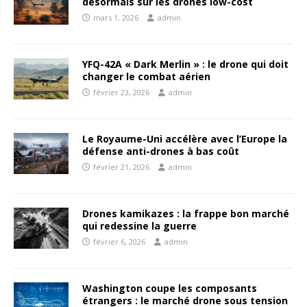
désormais sur les drones low-cost
mars 1, 2026
admin
YFQ-42A « Dark Merlin » : le drone qui doit
changer le combat aérien
février 23, 2026
admin
Le Royaume-Uni accélère avec l’Europe la
défense anti-drones à bas coût
février 21, 2026
admin
Drones kamikazes : la frappe bon marché
qui redessine la guerre
février 6, 2026
admin
Washington coupe les composants
étrangers : le marché drone sous tension