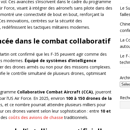
 vol. Ces avancées s’inscrivent dans le cadre du programme
Le Su
ir Force, visant à intégrer des aéronefs sans pilote dans des
faill
ontré une connectivité de bout en bout, renforçant la
Ces innovations, centrées sur la sécurité des
Chine
redéfinissent les tactiques militaires modernes.
confi
ncée dans le combat collaboratif
La Co
autou
artin ont confirmé que les F-35 peuvent agir comme des
Le F-
nes modernes.
Équipé de systèmes d’intelligence
techn
ner des drones armés ou non pour des missions complexes.
mplifie le contrôle simultané de plusieurs drones, optimisant
Archi
programme
Collaborative Combat Aircraft (CCA)
, joueront
Rech
par l’US Air Force. En 2025, environ
100 à 150 drones de la
, et ce nombre pourrait atteindre plusieurs milliers pour
ur ces drones varient selon leur sophistication : entre
10 et
n des
coûts des avions de chasse
traditionnels.