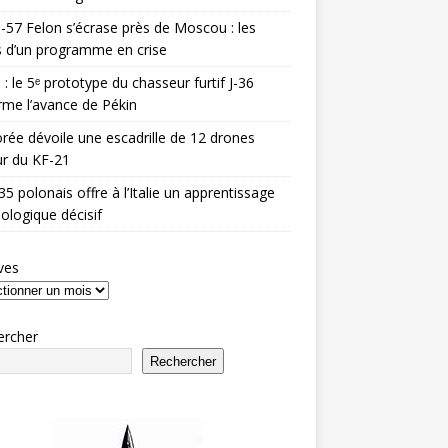
-57 Felon s’écrase près de Moscou : les
es d’un programme en crise
 : le 5ᵉ prototype du chasseur furtif J-36
rme l’avance de Pékin
rée dévoile une escadrille de 12 drones
r du KF-21
35 polonais offre à l’Italie un apprentissage
ologique décisif
ves
ercher
Rechercher