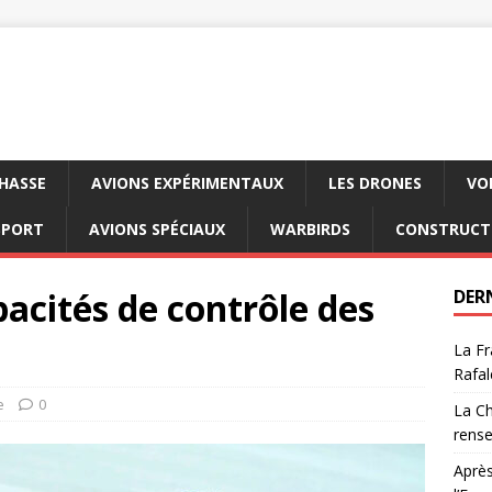
CHASSE
AVIONS EXPÉRIMENTAUX
LES DRONES
VO
SPORT
AVIONS SPÉCIAUX
WARBIRDS
CONSTRUCT
pacités de contrôle des
DER
La Fr
Rafal
e
0
La Ch
rens
Après