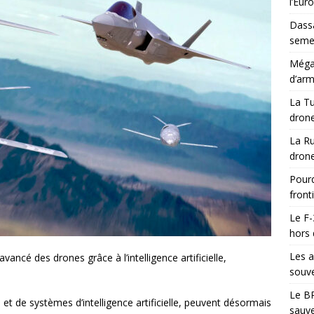
l’Eur
Dassa
semes
Méga-
d’arm
La Tu
drone
La Ru
drone
Pourq
front
Le F-
hors 
Les a
ancé des drones grâce à l’intelligence artificielle,
souve
Le BR
s et de systèmes d’intelligence artificielle, peuvent désormais
sauve