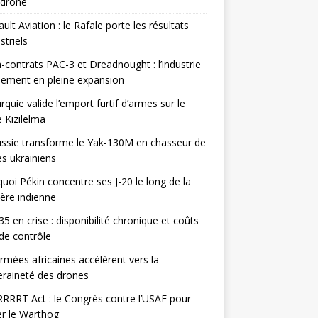
odrone
ult Aviation : le Rafale porte les résultats
triels
contrats PAC-3 et Dreadnought : l’industrie
ement en pleine expansion
rquie valide l’emport furtif d’armes sur le
 Kızılelma
ssie transforme le Yak-130M en chasseur de
s ukrainiens
uoi Pékin concentre ses J-20 le long de la
ière indienne
35 en crise : disponibilité chronique et coûts
de contrôle
rmées africaines accélèrent vers la
raineté des drones
RRRT Act : le Congrès contre l’USAF pour
r le Warthog