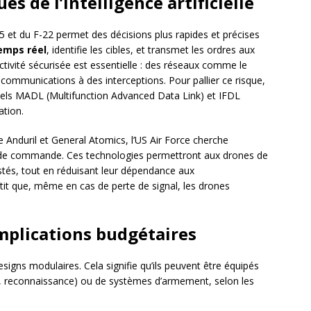
s de l’intelligence artificielle
35 et du F-22 permet des décisions plus rapides et précises
temps réel
, identifie les cibles, et transmet les ordres aux
ctivité sécurisée est essentielle : des réseaux comme le
communications à des interceptions. Pour pallier ce risque,
nels MADL (Multifunction Advanced Data Link) et IFDL
ation.
Anduril et General Atomics, l’US Air Force cherche
s de commande. Ces technologies permettront aux drones de
tés, tout en réduisant leur dépendance aux
it que, même en cas de perte de signal, les drones
mplications budgétaires
signs modulaires. Cela signifie qu’ils peuvent être équipés
e, reconnaissance) ou de systèmes d’armement, selon les