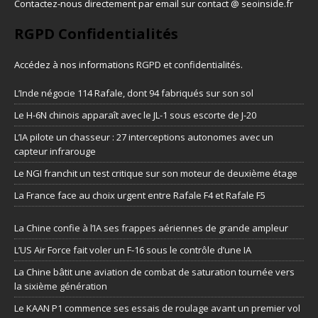
Contactez-nous directement par email sur contact @ seoinside.fr
RGPD Confidentialités
Accédez à nos informations
RGPD et confidentialités
.
L’Inde négocie 114 Rafale, dont 94 fabriqués sur son sol
Le H-6N chinois apparaît avec le JL-1 sous escorte de J-20
L’IA pilote un chasseur : 27 interceptions autonomes avec un
capteur infrarouge
Le NGI franchit un test critique sur son moteur de deuxième étage
La France face au choix urgent entre Rafale F4 et Rafale F5
La Chine confie à l’IA ses frappes aériennes de grande ampleur
L’US Air Force fait voler un F-16 sous le contrôle d’une IA
La Chine bâtit une aviation de combat de saturation tournée vers
la sixième génération
Le KAAN P1 commence ses essais de roulage avant un premier vol