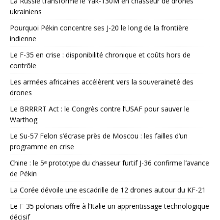
La Russie transforme le Yak-130M en chasseur de drones
ukrainiens
Pourquoi Pékin concentre ses J-20 le long de la frontière
indienne
Le F-35 en crise : disponibilité chronique et coûts hors de
contrôle
Les armées africaines accélèrent vers la souveraineté des
drones
Le BRRRRT Act : le Congrès contre l’USAF pour sauver le
Warthog
Le Su-57 Felon s’écrase près de Moscou : les failles d’un
programme en crise
Chine : le 5ᵉ prototype du chasseur furtif J-36 confirme l’avance
de Pékin
La Corée dévoile une escadrille de 12 drones autour du KF-21
Le F-35 polonais offre à l’Italie un apprentissage technologique
décisif