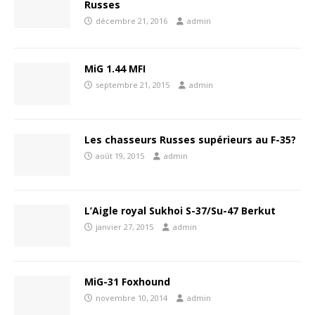
Russes
décembre 21, 2016
admin
MiG 1.44 MFI
septembre 21, 2015
admin
Les chasseurs Russes supérieurs au F-35?
août 19, 2015
admin
L’Aigle royal Sukhoi S-37/Su-47 Berkut
janvier 27, 2015
admin
MiG-31 Foxhound
novembre 10, 2014
admin