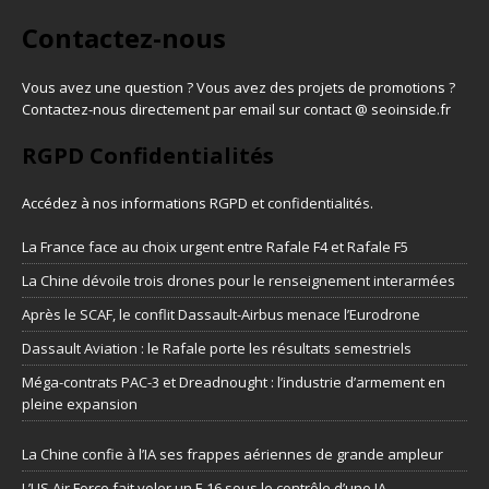
Contactez-nous
Vous avez une question ? Vous avez des projets de promotions ?
Contactez-nous directement par email sur contact @ seoinside.fr
RGPD Confidentialités
Accédez à nos informations
RGPD et confidentialités
.
La France face au choix urgent entre Rafale F4 et Rafale F5
La Chine dévoile trois drones pour le renseignement interarmées
Après le SCAF, le conflit Dassault-Airbus menace l’Eurodrone
Dassault Aviation : le Rafale porte les résultats semestriels
Méga-contrats PAC-3 et Dreadnought : l’industrie d’armement en
pleine expansion
La Chine confie à l’IA ses frappes aériennes de grande ampleur
L’US Air Force fait voler un F-16 sous le contrôle d’une IA