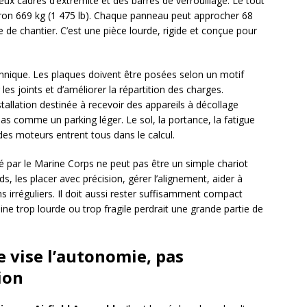
eux cadres d’extrémité et des barres de verrouillage. Le tout
iron 669 kg (1 475 lb). Chaque panneau peut approcher 68
e de chantier. C’est une pièce lourde, rigide et conçue pour
chnique. Les plaques doivent être posées selon un motif
les joints et d’améliorer la répartition des charges.
tallation destinée à recevoir des appareils à décollage
pas comme un parking léger. Le sol, la portance, la fatigue
s des moteurs entrent tous dans le calcul.
é par le Marine Corps ne peut pas être un simple chariot
s, les placer avec précision, gérer l’alignement, aider à
ns irréguliers. Il doit aussi rester suffisamment compact
ne trop lourde ou trop fragile perdrait une grande partie de
 vise l’autonomie, pas
ion