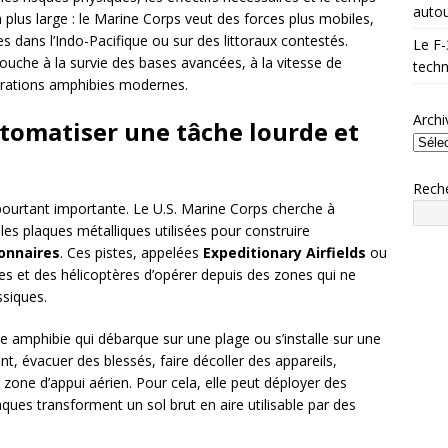
autou
n plus large : le Marine Corps veut des forces plus mobiles,
 dans l’Indo-Pacifique ou sur des littoraux contestés.
Le F-
 touche à la survie des bases avancées, à la vitesse de
techn
opérations amphibies modernes.
Archi
tomatiser une tâche lourde et
Rech
 pourtant importante. Le U.S. Marine Corps cherche à
es plaques métalliques utilisées pour construire
ionnaires
. Ces pistes, appelées
Expeditionary Airfields
ou
es et des hélicoptères d’opérer depuis des zones qui ne
ssiques.
 amphibie qui débarque sur une plage ou s’installe sur une
ent, évacuer des blessés, faire décoller des appareils,
one d’appui aérien. Pour cela, elle peut déployer des
ques transforment un sol brut en aire utilisable par des