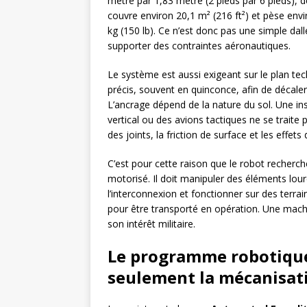
mètre par 1,83 mètre (2 pieds par 6 pieds), d
couvre environ 20,1 m² (216 ft²) et pèse env
kg (150 lb). Ce n’est donc pas une simple dall
supporter des contraintes aéronautiques.
Le système est aussi exigeant sur le plan te
précis, souvent en quinconce, afin de décaler 
L’ancrage dépend de la nature du sol. Une ins
vertical ou des avions tactiques ne se traite 
des joints, la friction de surface et les effet
C’est pour cette raison que le robot recherch
motorisé. Il doit manipuler des éléments lourd
l’interconnexion et fonctionner sur des terrai
pour être transporté en opération. Une machi
son intérêt militaire.
Le programme robotique
seulement la mécanisat