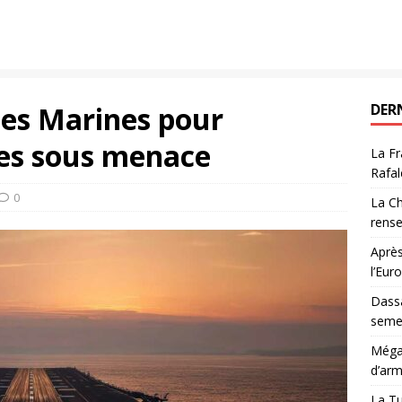
des Marines pour
DER
tes sous menace
La Fr
Rafal
0
La Ch
rens
Après
l’Eur
Dassa
semes
Méga-
d’arm
La Tu