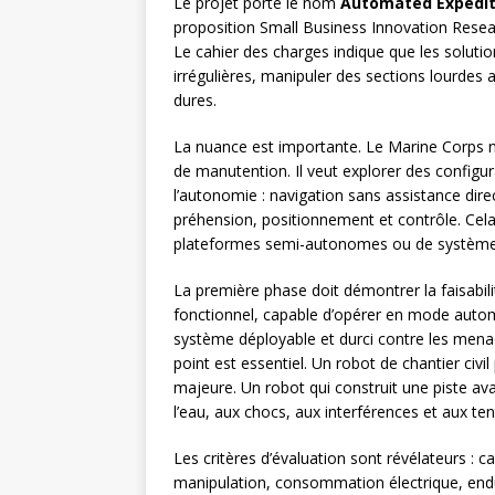
Le projet porte le nom
Automated Expediti
proposition Small Business Innovation Resea
Le cahier des charges indique que les soluti
irrégulières, manipuler des sections lourdes 
dures.
La nuance est importante. Le Marine Corps 
de manutention. Il veut explorer des configu
l’autonomie : navigation sans assistance direc
préhension, positionnement et contrôle. Cel
plateformes semi-autonomes ou de systèmes
La première phase doit démontrer la faisabil
fonctionnel, capable d’opérer en mode autom
système déployable et durci contre les menac
point est essentiel. Un robot de chantier ci
majeure. Un robot qui construit une piste av
l’eau, aux chocs, aux interférences et aux t
Les critères d’évaluation sont révélateurs : c
manipulation, consommation électrique, end