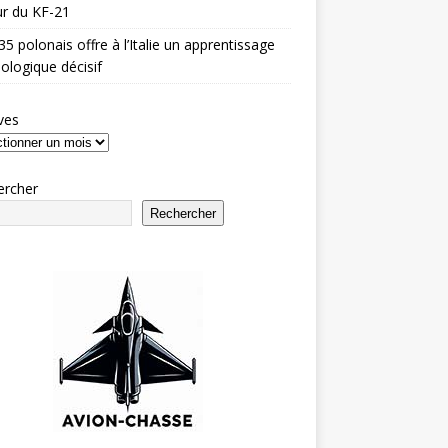
r du KF-21
35 polonais offre à l’Italie un apprentissage
ologique décisif
ves
ercher
Rechercher