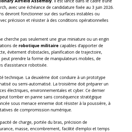
onary Airfield Assembly
. Il est lancé dans le cadre d’une
rch, avec une échéance de candidature fixée au 3 juin 2026.
ons devront fonctionner sur des surfaces instables ou
avec précision et résister à des conditions opérationnelles
ne cherche pas seulement une grue miniature ou un engin
rations de
robotique militaire
capables d’apporter de
te, évitement d’obstacles, planification de trajectoire,
a peut prendre la forme de manipulateurs mobiles, de
 d’assistance robotisée.
ité technique. La deuxième doit conduire à un prototype
atisé ou semi-automatisé. La troisième doit préparer un
es électriques, environnementales et cyber. Ce dernier
vil peut tomber en panne sans conséquence stratégique
ancée sous menace ennemie doit résister à la poussière, à
entatives de compromission numérique.
apacité de charge, portée du bras, précision de
urance, masse, encombrement, facilité d’emploi et temps