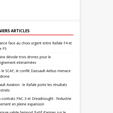
NIERS ARTICLES
ance face au choix urgent entre Rafale F4 et
e F5
ine dévoile trois drones pour le
eignement interarmées
 le SCAF, le conflit Dassault-Airbus menace
odrone
ult Aviation : le Rafale porte les résultats
triels
contrats PAC-3 et Dreadnought : l’industrie
ement en pleine expansion
rquie valide l’emport furtif d’armes sur le