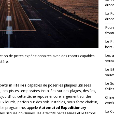
drone
La Ru
drone
Pourq
front
Le F-
hors 
Les a
ction de pistes expéditionnaires avec des robots capables
souve
stère.
Le BR
sauve
Le Su
bots militaires
capables de poser les plaques utilisées
faill
s
, ces pistes temporaires installées sur des plages, des îles,
ujourd’hui, cette tâche repose encore largement sur des
Chine
 lourds, parfois sur des sols instables, sous forte chaleur,
confi
. Le programme, appelé
Automated Expeditionary
La Co
, les risques physiques, les effectifs nécessaires et le temps