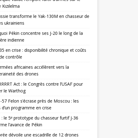
 Kızılelma
ssie transforme le Yak-130M en chasseur de
s ukrainiens
uoi Pékin concentre ses J-20 le long de la
ière indienne
35 en crise : disponibilité chronique et coûts
de contrôle
rmées africaines accélèrent vers la
raineté des drones
RRRT Act : le Congrès contre l’USAF pour
r le Warthog
-57 Felon s’écrase près de Moscou : les
es d’un programme en crise
 : le 5ᵉ prototype du chasseur furtif J-36
rme l’avance de Pékin
rée dévoile une escadrille de 12 drones