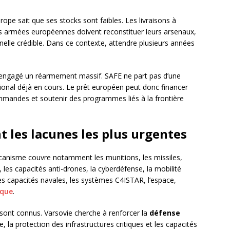
urope sait que ses stocks sont faibles. Les livraisons à
Les armées européennes doivent reconstituer leurs arsenaux,
elle crédible. Dans ce contexte, attendre plusieurs années
jà engagé un réarmement massif. SAFE ne part pas d’une
tional déjà en cours. Le prêt européen peut donc financer
ommandes et soutenir des programmes liés à la frontière
t les lacunes les plus urgentes
canisme couvre notamment les munitions, les missiles,
es, les capacités anti-drones, la cyberdéfense, la mobilité
 les capacités navales, les systèmes C4ISTAR, l’espace,
ique
.
s sont connus. Varsovie cherche à renforcer la
défense
rie, la protection des infrastructures critiques et les capacités