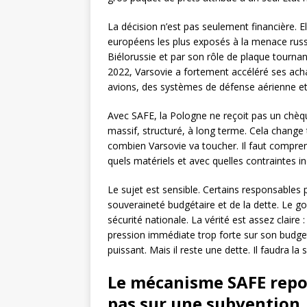
La décision n’est pas seulement financière. El
européens les plus exposés à la menace russe
Biélorussie et par son rôle de plaque tournant
2022, Varsovie a fortement accéléré ses achats
avions, des systèmes de défense aérienne e
Avec SAFE, la Pologne ne reçoit pas un chèqu
massif, structuré, à long terme. Cela change
combien Varsovie va toucher. Il faut compren
quels matériels et avec quelles contraintes ind
Le sujet est sensible. Certains responsables
souveraineté budgétaire et de la dette. Le g
sécurité nationale. La vérité est assez claire
pression immédiate trop forte sur son budge
puissant. Mais il reste une dette. Il faudra la s
Le mécanisme SAFE repo
pas sur une subvention