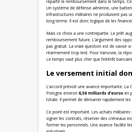
répartir le remboursement dans le temps. Ce
Un système de défense aérienne, une batterie
infrastructures militaires ne produisent pas 
long terme. Il est donc logique de les financ
Mais ce choix a une contrepartie. Le prêt au
remboursement future. L’argument des opposan
pas gratuit. La vraie question est de savoir si
réarmement trop lent. Pour Varsovie, la rép
Le temps vaut plus cher que l’intérêt bancaire
Le versement initial don
L’accord prévoit une avance importante. La 
Pologne environ
6,56 milliards d’euros
en p
totale. Il permet de démarrer rapidement le
Ce point est important. Les achats militaires s
signer les contrats, réserver des créneaux ind
former les personnels. Une avance facilite le
industriels.