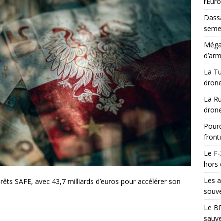
l’Eur
Dassa
semes
Méga-
d’arm
La Tu
drone
La Ru
drone
Pourq
front
Le F-
hors 
Les a
prêts SAFE, avec 43,7 milliards d’euros pour accélérer son
souve
Le BR
sauve