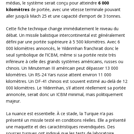
médias, le système serait conçu pour atteindre
6 000
kilomètres
de portée, avec une vitesse terminale pouvant
aller jusqu’à Mach 25 et une capacité d’emport de 3 tonnes.
Cette fiche technique change immédiatement le niveau du
débat. Un missile balistique intercontinental est généralement
défini par une portée supérieure à 5 500 kilomètres. Avec 6
000 kilomètres annoncés, le Yıldırımhan franchirait donc le
seuil symbolique de l’ICBM, même si sa portée reste très
inférieure à celle des grands systèmes américains, russes ou
chinois. Un Minuteman III américain peut dépasser 13 000
kilomètres. Un RS-24 Yars russe atteint environ 11 000
kilomètres. Un DF-41 chinois est souvent estimé au-delà de 12
000 kilomètres. Le Yıldırımhan, s’il atteint réellement sa portée
annoncée, serait donc un ICBM minimal, mais politiquement
majeur.
La nuance est essentielle. À ce stade, la Turquie n’a pas
présenté un missile testé en conditions réelles. Elle a présenté
une maquette et des caractéristiques revendiquées. Des
sources turques ont indiqué que les tests de laboratoire