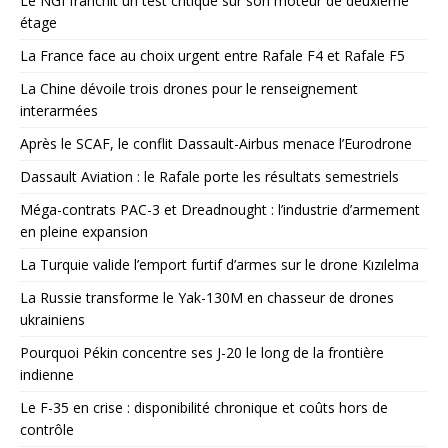
Le NGI franchit un test critique sur son moteur de deuxième
étage
La France face au choix urgent entre Rafale F4 et Rafale F5
La Chine dévoile trois drones pour le renseignement
interarmées
Après le SCAF, le conflit Dassault-Airbus menace l’Eurodrone
Dassault Aviation : le Rafale porte les résultats semestriels
Méga-contrats PAC-3 et Dreadnought : l’industrie d’armement
en pleine expansion
La Turquie valide l’emport furtif d’armes sur le drone Kızılelma
La Russie transforme le Yak-130M en chasseur de drones
ukrainiens
Pourquoi Pékin concentre ses J-20 le long de la frontière
indienne
Le F-35 en crise : disponibilité chronique et coûts hors de
contrôle