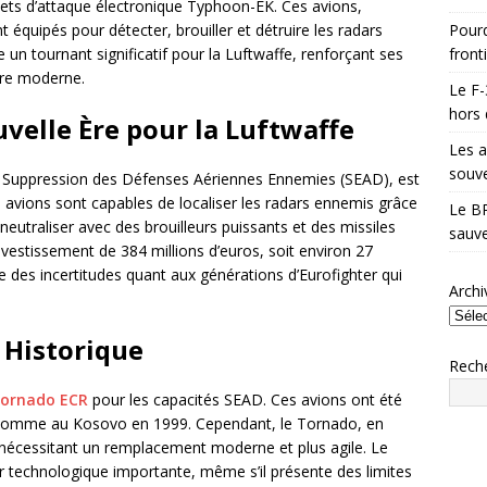
jets d’attaque électronique Typhoon-EK. Ces avions,
Pourq
t équipés pour détecter, brouiller et détruire les radars
front
un tournant significatif pour la Luftwaffe, renforçant ses
rre moderne.
Le F-
hors 
velle Ère pour la Luftwaffe
Les a
souve
 Suppression des Défenses Aériennes Ennemies (SEAD), est
 avions sont capables de localiser les radars ennemis grâce
Le BR
eutraliser avec des brouilleurs puissants et des missiles
sauve
vestissement de 384 millions d’euros, soit environ 27
te des incertitudes quant aux générations d’Eurofighter qui
Archi
 Historique
Rech
ornado ECR
pour les capacités SEAD. Ces avions ont été
s, comme au Kosovo en 1999. Cependant, le Tornado, en
, nécessitant un remplacement moderne et plus agile. Le
 technologique importante, même s’il présente des limites