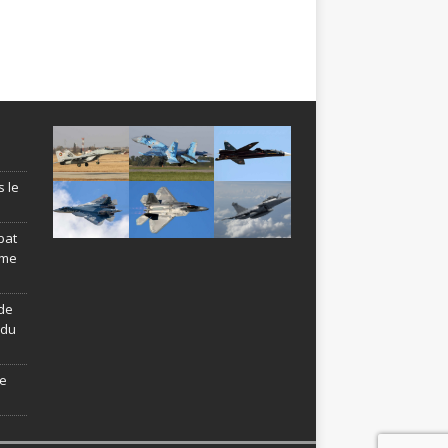
s le
bat
ème
de
ndu
le