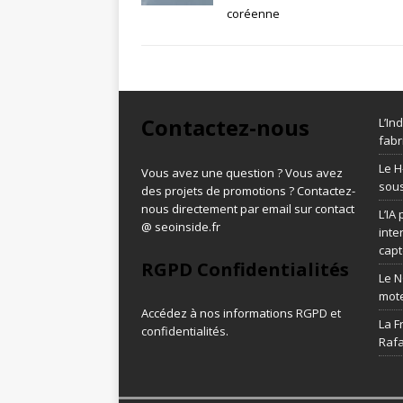
coréenne
Contactez-nous
L’In
fabr
Le H
Vous avez une question ? Vous avez
sous
des projets de promotions ? Contactez-
nous directement par email sur contact
L’IA
@ seoinside.fr
inte
capt
RGPD Confidentialités
Le N
mot
Accédez à nos informations
RGPD et
La F
confidentialités
.
Rafa