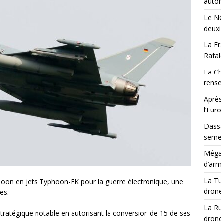
auton
Le NG
deux
La Fr
Rafal
La Ch
rens
Après
l’Eur
Dassa
semes
Méga-
d’arm
La Tu
oon en jets Typhoon-EK pour la guerre électronique, une
drone
es.
La Ru
tratégique notable en autorisant la conversion de 15 de ses
drone