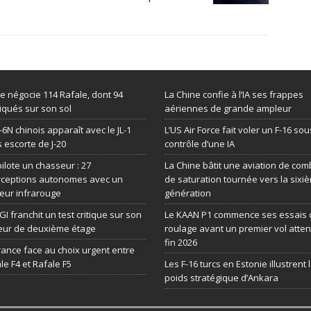
de négocie 114 Rafale, dont 94
La Chine confie à l’IA ses frappes
iqués sur son sol
aériennes de grande ampleur
-6N chinois apparaît avec le JL-1
L’US Air Force fait voler un F-16 sou
 escorte de J-20
contrôle d’une IA
 pilote un chasseur : 27
La Chine bâtit une aviation de com
rceptions autonomes avec un
de saturation tournée vers la sixi
eur infrarouge
génération
GI franchit un test critique sur son
Le KAAN P1 commence ses essais 
eur de deuxième étage
roulage avant un premier vol atte
fin 2026
rance face au choix urgent entre
le F4 et Rafale F5
Les F-16 turcs en Estonie illustrent 
poids stratégique d’Ankara