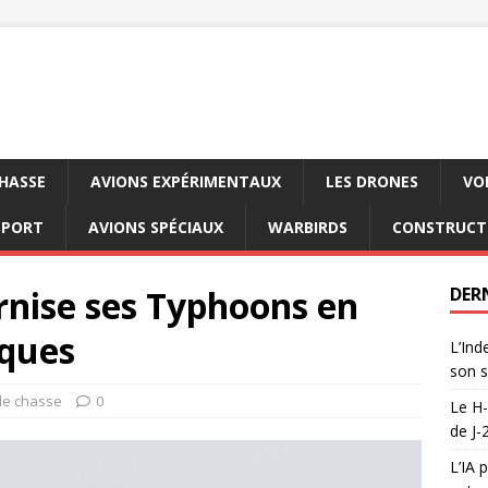
CHASSE
AVIONS EXPÉRIMENTAUX
LES DRONES
VO
SPORT
AVIONS SPÉCIAUX
WARBIRDS
CONSTRUCT
nise ses Typhoons en
DER
iques
L’Ind
son s
de chasse
0
Le H-
de J-
L’IA 