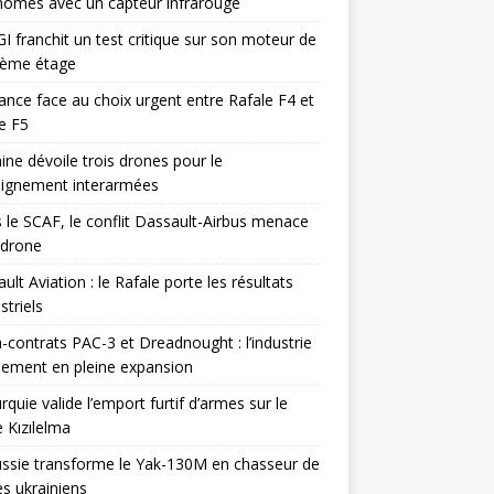
omes avec un capteur infrarouge
I franchit un test critique sur son moteur de
ième étage
ance face au choix urgent entre Rafale F4 et
e F5
ine dévoile trois drones pour le
eignement interarmées
 le SCAF, le conflit Dassault-Airbus menace
odrone
ult Aviation : le Rafale porte les résultats
triels
contrats PAC-3 et Dreadnought : l’industrie
ement en pleine expansion
rquie valide l’emport furtif d’armes sur le
 Kızılelma
ssie transforme le Yak-130M en chasseur de
s ukrainiens