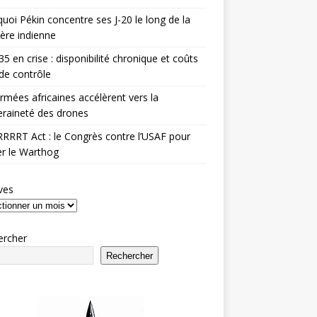
uoi Pékin concentre ses J-20 le long de la
ière indienne
35 en crise : disponibilité chronique et coûts
de contrôle
rmées africaines accélèrent vers la
raineté des drones
RRRT Act : le Congrès contre l’USAF pour
r le Warthog
ves
ercher
Rechercher