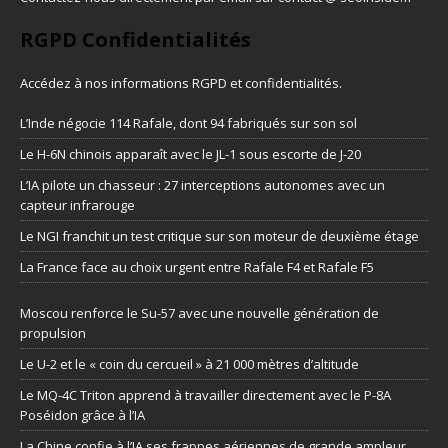
RGPD Confidentialités
Accédez à nos informations
RGPD et confidentialités
.
L’Inde négocie 114 Rafale, dont 94 fabriqués sur son sol
Le H-6N chinois apparaît avec le JL-1 sous escorte de J-20
L’IA pilote un chasseur : 27 interceptions autonomes avec un
capteur infrarouge
Le NGI franchit un test critique sur son moteur de deuxième étage
La France face au choix urgent entre Rafale F4 et Rafale F5
Moscou renforce le Su-57 avec une nouvelle génération de
propulsion
Le U-2 et le « coin du cercueil » à 21 000 mètres d’altitude
Le MQ-4C Triton apprend à travailler directement avec le P-8A
Poséidon grâce à l’IA
La Chine confie à l’IA ses frappes aériennes de grande ampleur