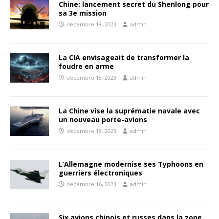
Chine: lancement secret du Shenlong pour
sa 3e mission
décembre 18, 2023
admin
La CIA envisageait de transformer la
foudre en arme
décembre 18, 2023
admin
La Chine vise la suprématie navale avec
un nouveau porte-avions
décembre 18, 2023
admin
L’Allemagne modernise ses Typhoons en
guerriers électroniques
décembre 16, 2023
admin
Six avions chinois et russes dans la zone