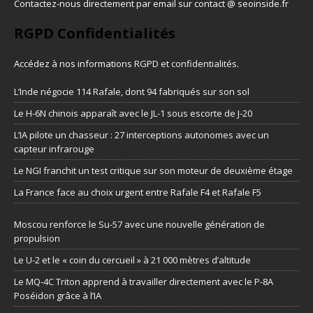
Contactez-nous directement par email sur contact @ seoinside.fr
RGPD Confidentialités
Accédez à nos informations
RGPD et confidentialités
.
L’Inde négocie 114 Rafale, dont 94 fabriqués sur son sol
Le H-6N chinois apparaît avec le JL-1 sous escorte de J-20
L’IA pilote un chasseur : 27 interceptions autonomes avec un
capteur infrarouge
Le NGI franchit un test critique sur son moteur de deuxième étage
La France face au choix urgent entre Rafale F4 et Rafale F5
Moscou renforce le Su-57 avec une nouvelle génération de
propulsion
Le U-2 et le « coin du cercueil » à 21 000 mètres d’altitude
Le MQ-4C Triton apprend à travailler directement avec le P-8A
Poséidon grâce à l’IA