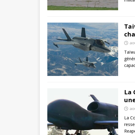
Tai
cha
ao
Taïwa
génér
capac
La 
une
ao
La Co
resse
Reape