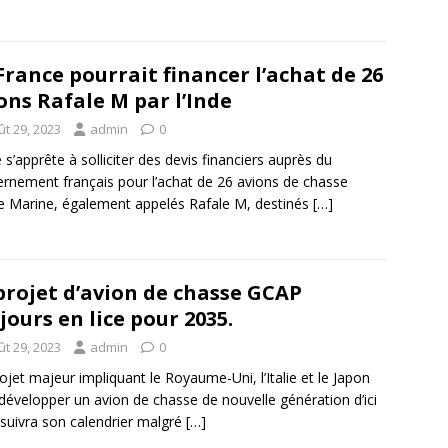
France pourrait financer l’achat de 26
ons Rafale M par l’Inde
ût 29, 2023
admin
0
e s’apprête à solliciter des devis financiers auprès du
rnement français pour l’achat de 26 avions de chasse
e Marine, également appelés Rafale M, destinés
[…]
projet d’avion de chasse GCAP
jours en lice pour 2035.
ût 29, 2023
admin
0
ojet majeur impliquant le Royaume-Uni, l’Italie et le Japon
développer un avion de chasse de nouvelle génération d’ici
suivra son calendrier malgré
[…]