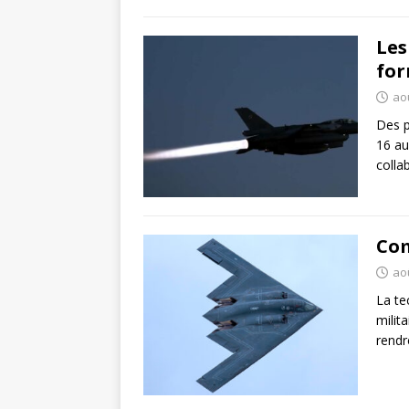
Les
for
ao
Des p
16 au
colla
Com
ao
La te
milit
rendr