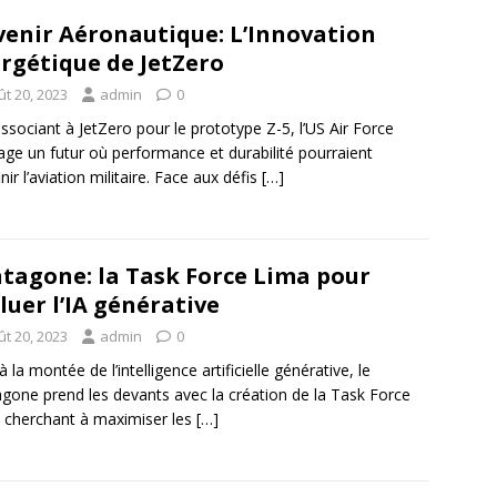
venir Aéronautique: L’Innovation
rgétique de JetZero
ût 20, 2023
admin
0
associant à JetZero pour le prototype Z-5, l’US Air Force
age un futur où performance et durabilité pourraient
nir l’aviation militaire. Face aux défis
[…]
tagone: la Task Force Lima pour
luer l’IA générative
ût 20, 2023
admin
0
 la montée de l’intelligence artificielle générative, le
gone prend les devants avec la création de la Task Force
 cherchant à maximiser les
[…]