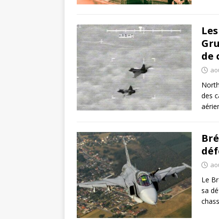
Les
Gru
de 
ao
North
des c
aérie
Bré
déf
ao
Le Br
sa dé
chass