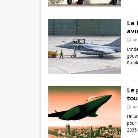
La 
avi
ao
L’Ind
gouve
Rafal
Le 
tou
ao
Un pr
pour 
2035 