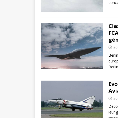
conce
Cla
FCA
gén
ao
Berli
europ
Berli
Evo
Avi
ao
Décou
leur 
milit