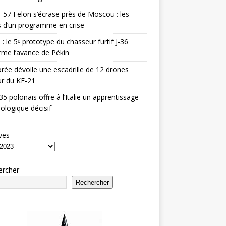
-57 Felon s’écrase près de Moscou : les
es d’un programme en crise
 : le 5ᵉ prototype du chasseur furtif J-36
rme l’avance de Pékin
rée dévoile une escadrille de 12 drones
r du KF-21
35 polonais offre à l’Italie un apprentissage
ologique décisif
ves
ercher
Rechercher