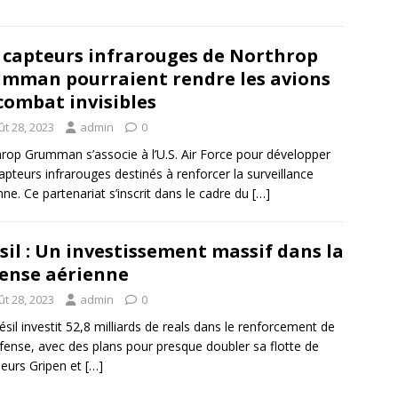
 capteurs infrarouges de Northrop
mman pourraient rendre les avions
combat invisibles
ût 28, 2023
admin
0
rop Grumman s’associe à l’U.S. Air Force pour développer
apteurs infrarouges destinés à renforcer la surveillance
nne. Ce partenariat s’inscrit dans le cadre du
[…]
sil : Un investissement massif dans la
ense aérienne
ût 28, 2023
admin
0
ésil investit 52,8 milliards de reals dans le renforcement de
fense, avec des plans pour presque doubler sa flotte de
eurs Gripen et
[…]