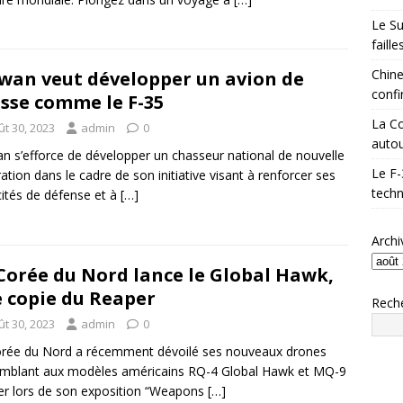
Le Su
faill
Chine
wan veut développer un avion de
confi
sse comme le F-35
La Co
ût 30, 2023
admin
0
autou
n s’efforce de développer un chasseur national de nouvelle
Le F-
ation dans le cadre de son initiative visant à renforcer ses
techn
ités de défense et à
[…]
Archi
Corée du Nord lance le Global Hawk,
 copie du Reaper
Rech
ût 30, 2023
admin
0
rée du Nord a récemment dévoilé ses nouveaux drones
mblant aux modèles américains RQ-4 Global Hawk et MQ-9
r lors de son exposition “Weapons
[…]