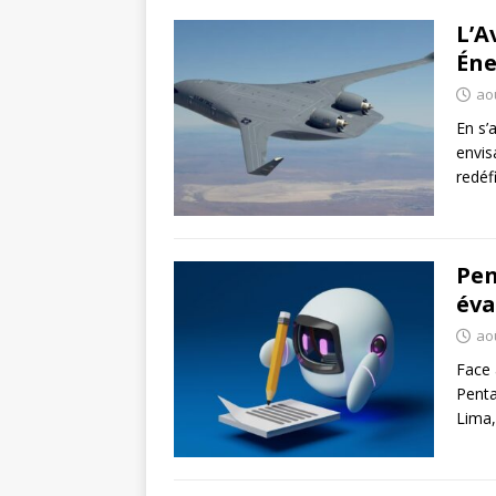
L’A
Éne
ao
En s’
envis
redéfi
Pen
éva
ao
Face à
Penta
Lima,