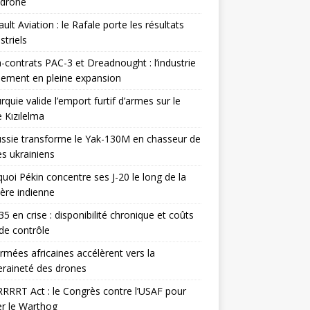
odrone
ult Aviation : le Rafale porte les résultats
triels
contrats PAC-3 et Dreadnought : l’industrie
ement en pleine expansion
rquie valide l’emport furtif d’armes sur le
 Kızılelma
ssie transforme le Yak-130M en chasseur de
s ukrainiens
uoi Pékin concentre ses J-20 le long de la
ière indienne
35 en crise : disponibilité chronique et coûts
de contrôle
rmées africaines accélèrent vers la
raineté des drones
RRRT Act : le Congrès contre l’USAF pour
r le Warthog