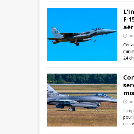
L’I
F-1
aér
ao
Cet a
minis
24 ch
Com
ser
mis
ao
L’Imp
pour 
cet a