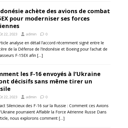
ndonésie achète des avions de combat
5EX pour moderniser ses forces
iennes
ût 22, 2023
admin
0
rticle analyse en détail l’accord récemment signé entre le
tère de la Défense de l’Indonésie et Boeing pour l’achat de
asseurs F-15EX afin
[…]
ment les F-16 envoyés à l’Ukraine
ont décisifs sans même tirer un
sile
ût 22, 2023
admin
0
act Silencieux des F-16 sur la Russie : Comment ces Avions
l’Ukraine pourraient Affaiblir la Force Aérienne Russe Dans
rticle, nous explorons comment
[…]