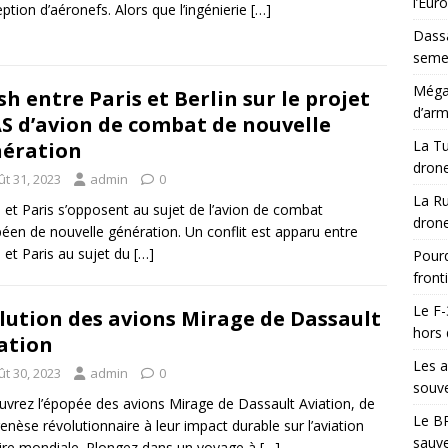
l’Eur
ption d’aéronefs. Alors que l’ingénierie
[…]
Dassa
semes
Méga-
sh entre Paris et Berlin sur le projet
d’arm
S d’avion de combat de nouvelle
La Tu
ération
drone
ût 31, 2023
admin
0
La Ru
n et Paris s’opposent au sujet de l’avion de combat
drone
éen de nouvelle génération. Un conflit est apparu entre
n et Paris au sujet du
[…]
Pourq
front
Le F-
lution des avions Mirage de Dassault
hors 
ation
Les a
ût 30, 2023
admin
0
souve
vrez l’épopée des avions Mirage de Dassault Aviation, de
Le BR
genèse révolutionnaire à leur impact durable sur l’aviation
sauve
aire mondiale. Plongez dans un voyage à
[…]