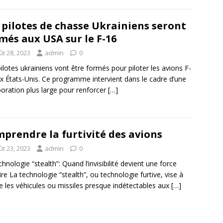
 pilotes de chasse Ukrainiens seront
més aux USA sur le F-16
ût 28, 2023
admin
0
ilotes ukrainiens vont être formés pour piloter les avions F-
x États-Unis. Ce programme intervient dans le cadre d’une
boration plus large pour renforcer
[…]
prendre la furtivité des avions
ût 23, 2023
admin
0
chnologie “stealth”: Quand l’invisibilité devient une force
aire La technologie “stealth”, ou technologie furtive, vise à
e les véhicules ou missiles presque indétectables aux
[…]