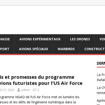
CHASSE
AVIONS EXPÉRIMENTAUX
LES DRONES
VO
SPORT
AVIONS SPÉCIAUX
WARBIRDS
CONSTRUCT
DER
La Fr
is et promesses du programme
Rafal
vions futuristes pour l’US Air Force
La Ch
ût 31, 2023
admin
0
rens
ogramme NGAD de l’US Air Force met en lumière les
Après
sses et les défis de l’ingénierie numérique dans la