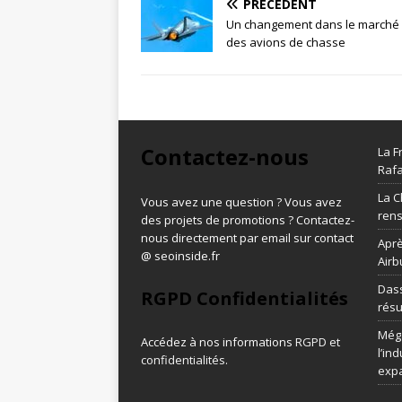
PRÉCÉDENT
Un changement dans le marché 
des avions de chasse
Contactez-nous
La F
Rafa
La C
Vous avez une question ? Vous avez
ren
des projets de promotions ? Contactez-
nous directement par email sur contact
Aprè
@ seoinside.fr
Airb
Dass
RGPD Confidentialités
résu
Méga
Accédez à nos informations
RGPD et
l’in
confidentialités
.
exp