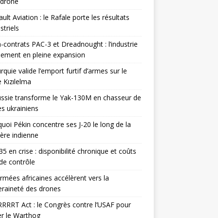
odrone
ult Aviation : le Rafale porte les résultats
triels
contrats PAC-3 et Dreadnought : l’industrie
ement en pleine expansion
rquie valide l’emport furtif d’armes sur le
 Kızılelma
ssie transforme le Yak-130M en chasseur de
s ukrainiens
uoi Pékin concentre ses J-20 le long de la
ière indienne
35 en crise : disponibilité chronique et coûts
de contrôle
rmées africaines accélèrent vers la
raineté des drones
RRRT Act : le Congrès contre l’USAF pour
r le Warthog