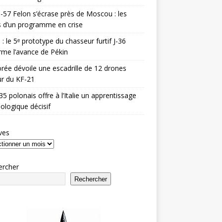
-57 Felon s’écrase près de Moscou : les
es d’un programme en crise
 : le 5ᵉ prototype du chasseur furtif J-36
rme l’avance de Pékin
rée dévoile une escadrille de 12 drones
r du KF-21
35 polonais offre à l’Italie un apprentissage
ologique décisif
ves
ercher
Rechercher