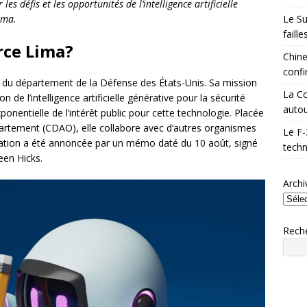
 défis et les opportunités de l’intelligence artificielle
Le Su
ima.
faill
rce Lima?
Chine
confi
e du département de la Défense des États-Unis. Sa mission
La Co
ion de l’intelligence artificielle générative pour la sécurité
autou
onentielle de l’intérêt public pour cette technologie. Placée
épartement (CDAO), elle collabore avec d’autres organismes
Le F-
ation a été annoncée par un mémo daté du 10 août, signé
techn
een Hicks.
Archi
Rech