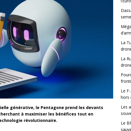
l’Eur
Dassa
semes
Méga-
d’arm
La Tu
drone
La Ru
drone
Pourq
front
Le F-
hors 
Les a
icielle générative, le Pentagone prend les devants
souve
 cherchant à maximiser les bénéfices tout en
echnologie révolutionnaire.
Le BR
sauve