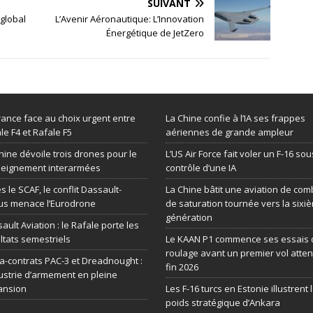
SUIVANT
global
L’Avenir Aéronautique: L’Innovation
Énergétique de JetZero
rance face au choix urgent entre
La Chine confie à l’IA ses frappes
le F4 et Rafale F5
aériennes de grande ampleur
hine dévoile trois drones pour le
L’US Air Force fait voler un F-16 sou
seignement interarmées
contrôle d’une IA
s le SCAF, le conflit Dassault-
La Chine bâtit une aviation de com
us menace l’Eurodrone
de saturation tournée vers la sixi
génération
ault Aviation : le Rafale porte les
ltats semestriels
Le KAAN P1 commence ses essais 
roulage avant un premier vol atte
-contrats PAC-3 et Dreadnought :
fin 2026
dustrie d’armement en pleine
ansion
Les F-16 turcs en Estonie illustrent 
poids stratégique d’Ankara