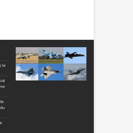
s le
bat
ème
de
ndu
le