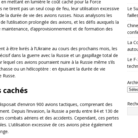
ie en mettant en lumière le coût caché pour la Force
Le Su
 ne tirent pas un seul coup de feu, leur utilisation excessive
faill
e de la durée de vie des avions russes. Nous analysons les
e l’utilisation prolongée des avions, et les défis auxquels la
Chine
de maintenance, d’approvisionnement et de formation des
confi
La Co
nt à être livrés à l’Ukraine au cours des prochains mois, les
autou
décisif dans la guerre avec la Russie et un gaspillage total de
Le F-
 lequel ces avions pourraient nuire à la Russie même s’ils
techn
chasse ou un hélicoptère : en épuisant la durée de vie
e Russe.
Archi
s cachés
Rech
 disposait d’environ 900 avions tactiques, comprenant des
nt. Depuis l’invasion, la Russie a perdu entre 84 et 130 de
des combats aériens et des accidents. Cependant, ces pertes
les. L’utilisation excessive de ces avions pèse également
onge.