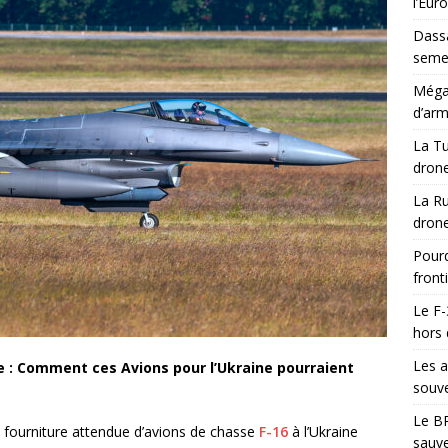
l’Eur
Dassa
semes
Méga-
d’arm
La Tu
drone
La Ru
drone
Pourq
front
Le F-
hors 
Les a
ie : Comment ces Avions pour l’Ukraine pourraient
souve
Le BR
 fourniture attendue d’avions de chasse
F-16
à l’Ukraine
sauve