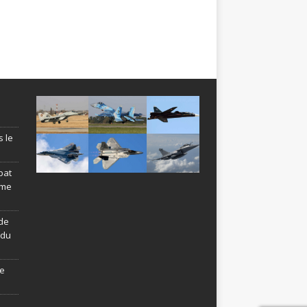
s le
bat
ème
de
ndu
le