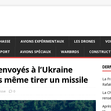
CHASSE
AVIONS EXPÉRIMENTAUX
LES DRONES
VO
SPORT
AVIONS SPÉCIAUX
WARBIRDS
CONSTRUCT
envoyés à l’Ukraine
DER
ns même tirer un missile
La Fr
Rafal
asse
0
La Ch
rens
Après