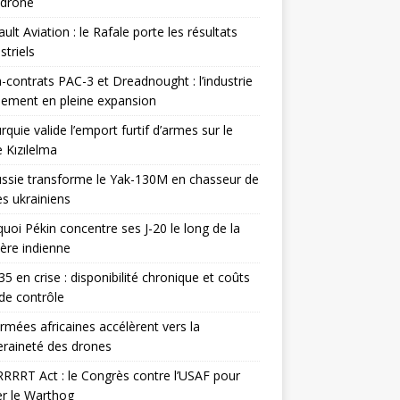
odrone
ult Aviation : le Rafale porte les résultats
triels
contrats PAC-3 et Dreadnought : l’industrie
ement en pleine expansion
rquie valide l’emport furtif d’armes sur le
 Kızılelma
ssie transforme le Yak-130M en chasseur de
s ukrainiens
uoi Pékin concentre ses J-20 le long de la
ière indienne
35 en crise : disponibilité chronique et coûts
de contrôle
rmées africaines accélèrent vers la
raineté des drones
RRRT Act : le Congrès contre l’USAF pour
r le Warthog