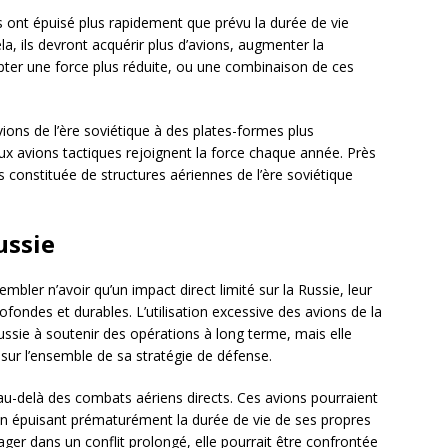
s ont épuisé plus rapidement que prévu la durée de vie
a, ils devront acquérir plus d’avions, augmenter la
pter une force plus réduite, ou une combinaison de ces
ions de l’ère soviétique à des plates-formes plus
x avions tactiques rejoignent la force chaque année. Près
s constituée de structures aériennes de l’ère soviétique
ussie
embler n’avoir qu’un impact direct limité sur la Russie, leur
ofondes et durables. L’utilisation excessive des avions de la
ussie à soutenir des opérations à long terme, mais elle
 sur l’ensemble de sa stratégie de défense.
 au-delà des combats aériens directs. Ces avions pourraient
 en épuisant prématurément la durée de vie de ses propres
ager dans un conflit prolongé, elle pourrait être confrontée