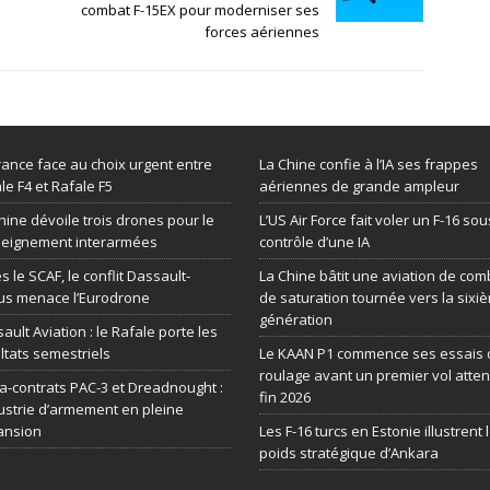
combat F-15EX pour moderniser ses
forces aériennes
rance face au choix urgent entre
La Chine confie à l’IA ses frappes
le F4 et Rafale F5
aériennes de grande ampleur
hine dévoile trois drones pour le
L’US Air Force fait voler un F-16 sou
seignement interarmées
contrôle d’une IA
s le SCAF, le conflit Dassault-
La Chine bâtit une aviation de com
us menace l’Eurodrone
de saturation tournée vers la sixi
génération
ault Aviation : le Rafale porte les
ltats semestriels
Le KAAN P1 commence ses essais 
roulage avant un premier vol atte
-contrats PAC-3 et Dreadnought :
fin 2026
dustrie d’armement en pleine
ansion
Les F-16 turcs en Estonie illustrent 
poids stratégique d’Ankara