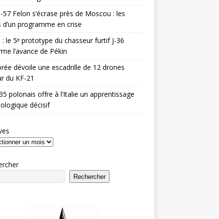
-57 Felon s’écrase près de Moscou : les
es d’un programme en crise
 : le 5ᵉ prototype du chasseur furtif J-36
rme l’avance de Pékin
rée dévoile une escadrille de 12 drones
r du KF-21
35 polonais offre à l’Italie un apprentissage
ologique décisif
ves
ercher
Rechercher