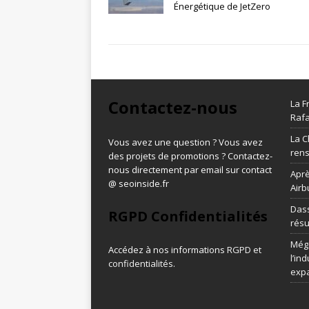
Énergétique de JetZero
Contactez-nous
La F
Rafa
La C
Vous avez une question ? Vous avez
ren
des projets de promotions ? Contactez-
nous directement par email sur contact
Aprè
@ seoinside.fr
Airb
Dass
RGPD Confidentialités
résu
Méga
Accédez à nos informations
RGPD et
l’in
confidentialités
.
exp