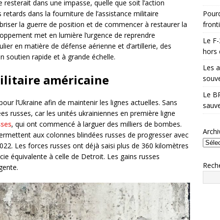
 resterait dans une impasse, quelle que soit l’action
Pourq
retards dans la fourniture de l’assistance militaire
front
riser la guerre de position et de commencer à restaurer la
loppement met en lumière l’urgence de reprendre
Le F-
lier en matière de défense aérienne et d’artillerie, des
hors 
n soutien rapide et à grande échelle.
Les a
ilitaire américaine
souve
Le BR
pour l’Ukraine afin de maintenir les lignes actuelles. Sans
sauve
ées russes, car les unités ukrainiennes en première ligne
sses
, qui ont commencé à larguer des milliers de bombes.
Archi
e permettent aux colonnes blindées russes de progresser avec
22. Les forces russes ont déjà saisi plus de 360 kilomètres
cie équivalente à celle de Detroit. Les gains russes
Rech
gente.