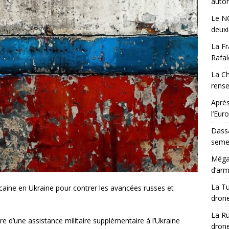
auton
Le NG
deux
La Fr
Rafal
La Ch
rens
Après
l’Eur
Dassa
semes
Méga-
d’arm
La Tu
ricaine en Ukraine pour contrer les avancées russes et
drone
La Ru
re d’une assistance militaire supplémentaire à l’Ukraine
drone