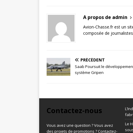
A propos de admin
Avion-Chasse.fr est un sit
composée de journalistes 
PRÉCÉDENT
Saab Poursuit le développemen
système Gripen
Contactez-nous
L’In
fabr
Le H
Vous avez une question ? Vous avez
sous
des projets de promotions ? Contactez-