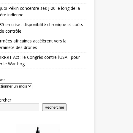
uoi Pékin concentre ses J-20 le long de la
ière indienne
35 en crise : disponibilité chronique et coûts
de contrôle
rmées africaines accélèrent vers la
raineté des drones
RRRT Act : le Congrès contre l’USAF pour
r le Warthog
ves
ercher
Rechercher