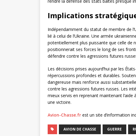
rendre la défense des États baltes presque i
Implications stratégiqu
Indépendamment du statut de membre de l’Uk
lié à celui de l’Ukraine. Une armée ukrainienn
potentiellement plus puissante que celle de
positionnerait ses forces le long de ses front
défendre contre les agressions futures russe
Les décisions prises aujourd’hui par les État
répercussions profondes et durables. Soute
dangereuse mais renforce aussi substantiell
contre les agressions futures russes. Les int
mieux servis en reprenant maintenant l’aide à
une victoire.
Avion-Chasse.fr
est un site d’information i
AVION DE CHASSE
GUERRE
R