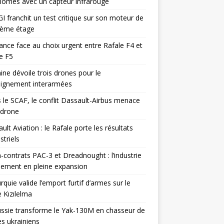
omes avec un capteur infrarouge
I franchit un test critique sur son moteur de
ième étage
ance face au choix urgent entre Rafale F4 et
e F5
ine dévoile trois drones pour le
eignement interarmées
 le SCAF, le conflit Dassault-Airbus menace
odrone
ult Aviation : le Rafale porte les résultats
triels
contrats PAC-3 et Dreadnought : l’industrie
ement en pleine expansion
rquie valide l’emport furtif d’armes sur le
 Kızılelma
ssie transforme le Yak-130M en chasseur de
s ukrainiens