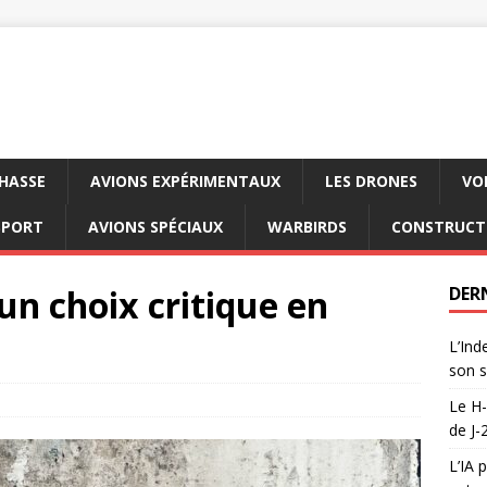
CHASSE
AVIONS EXPÉRIMENTAUX
LES DRONES
VO
SPORT
AVIONS SPÉCIAUX
WARBIRDS
CONSTRUCT
un choix critique en
DER
L’Ind
son s
Le H-
de J-
L’IA 