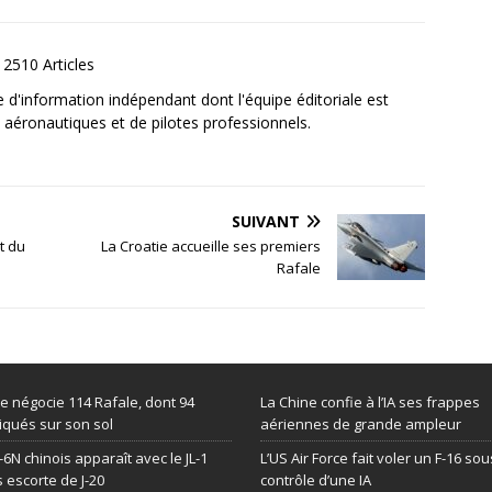
2510 Articles
e d'information indépendant dont l'équipe éditoriale est
aéronautiques et de pilotes professionnels.
SUIVANT
t du
La Croatie accueille ses premiers
Rafale
de négocie 114 Rafale, dont 94
La Chine confie à l’IA ses frappes
iqués sur son sol
aériennes de grande ampleur
-6N chinois apparaît avec le JL-1
L’US Air Force fait voler un F-16 sou
 escorte de J-20
contrôle d’une IA