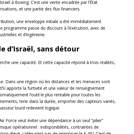
’Israël à Boeing. C’est une vente encadrée par l’État
isations, et une partie des flux financiers.
tribution, une enveloppe initiale a été immédiatement
e le programme passe du discours à l’exécution, avec de
strielles et d’ingénierie.
e d’Israël, sans détour
herche une capacité. Et cette capacité répond à trois réalités,
sse. Dans une région où les distances et les menaces sont
-35I apporte la furtivité et une valeur de renseignement
tomatiquement l’outil le plus rentable pour toutes les
mements, tenir dans la durée, emporter des capteurs variés,
asseur lourd redevient logique.
i Air Force veut éviter une dépendance à un seul “pilier”
risque opérationnel : indisponibilités, contraintes de
rop élevé. L’idée n’est pas de remplacer le F-35I. C’est de