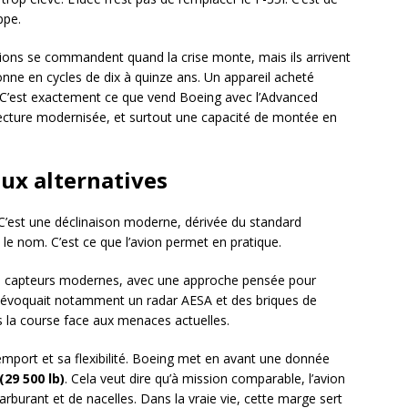
ppe.
avions se commandent quand la crise monte, mais ils arrivent
onne en cycles de dix à quinze ans. Un appareil acheté
. C’est exactement ce que vend Boeing avec l’Advanced
tecture modernisée, et surtout une capacité de montée en
aux alternatives
. C’est une déclinaison moderne, dérivée du standard
le nom. C’est ce que l’avion permet en pratique.
des capteurs modernes, avec une approche pensée pour
lle évoquait notamment un radar AESA et des briques de
s la course face aux menaces actuelles.
d’emport et sa flexibilité. Boeing met en avant une donnée
(29 500 lb)
. Cela veut dire qu’à mission comparable, l’avion
urant et de nacelles. Dans la vraie vie, cette marge sert