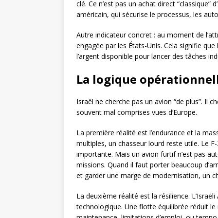
clé. Ce n’est pas un achat direct “classique” d
américain, qui sécurise le processus, les autor
Autre indicateur concret : au moment de l’at
engagée par les États-Unis. Cela signifie qu
l’argent disponible pour lancer des tâches indu
La logique opérationnell
Israël ne cherche pas un avion “de plus”. Il c
souvent mal comprises vues d’Europe.
La première réalité est l’endurance et la ma
multiples, un chasseur lourd reste utile. Le F
importante. Mais un avion furtif n’est pas au
missions. Quand il faut porter beaucoup d’ar
et garder une marge de modernisation, un ch
La deuxième réalité est la résilience. L’Israel
technologique. Une flotte équilibrée réduit le 
maintenance, limitations d’emploi, ou tempo t