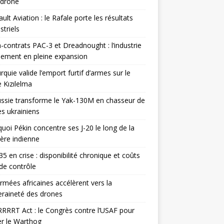
odrone
ult Aviation : le Rafale porte les résultats
triels
contrats PAC-3 et Dreadnought : l’industrie
ement en pleine expansion
rquie valide l’emport furtif d’armes sur le
 Kızılelma
ssie transforme le Yak-130M en chasseur de
s ukrainiens
uoi Pékin concentre ses J-20 le long de la
ière indienne
35 en crise : disponibilité chronique et coûts
de contrôle
rmées africaines accélèrent vers la
raineté des drones
RRRT Act : le Congrès contre l’USAF pour
r le Warthog