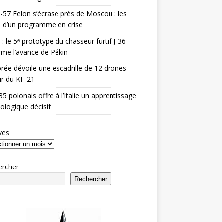
-57 Felon s’écrase près de Moscou : les
es d’un programme en crise
 : le 5ᵉ prototype du chasseur furtif J-36
rme l’avance de Pékin
rée dévoile une escadrille de 12 drones
r du KF-21
35 polonais offre à l’Italie un apprentissage
ologique décisif
ves
ercher
Rechercher