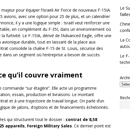
Le Su
ajeur pour équiper l’Israeli Air Force de nouveaux F-15IA.
faill
5 avions, avec une option pour 25 de plus, et un calendrier
annonce, il y a une logique simple : Israël veut renforcer une
Chine
aptable, en complément du F-35I, dans un environnement où
confi
a furtivité. Le F-15IA, dérivé de l’Advanced Eagle, offre une
La Co
vionique durable, tout en laissant de la place aux
autou
ntrat consolide la chaîne F-15 de St. Louis, sécurise des
rme dans un segment où l’entreprise a besoin de succès
Le F-
techn
ce qu’il couvre vraiment
Archi
le commande “sur étagère”. Elle acte un programme
ation, essais, production et livraisons. Le montant
Rech
t et à une trajectoire de travail longue. On parle d’un
ogique de jalons, d’options et de financements échelonnés.
es qui structurent tout le dossier :
contrat de 8,58
25 appareils
,
Foreign Military Sales
. Ce dernier point est