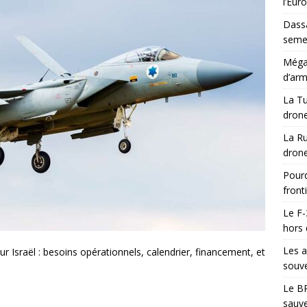
l’Eur
Dassa
semes
Méga-
d’arm
La Tu
drone
La Ru
drone
Pourq
front
Le F-
hors 
Les a
 Israël : besoins opérationnels, calendrier, financement, et
souve
Le BR
sauve