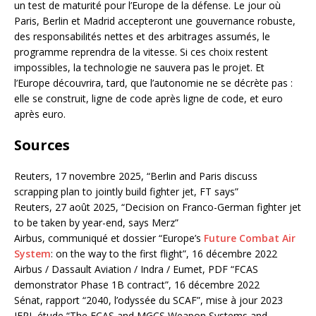
un test de maturité pour l’Europe de la défense. Le jour où
Paris, Berlin et Madrid accepteront une gouvernance robuste,
des responsabilités nettes et des arbitrages assumés, le
programme reprendra de la vitesse. Si ces choix restent
impossibles, la technologie ne sauvera pas le projet. Et
l’Europe découvrira, tard, que l’autonomie ne se décrète pas :
elle se construit, ligne de code après ligne de code, et euro
après euro.
Sources
Reuters, 17 novembre 2025, “Berlin and Paris discuss
scrapping plan to jointly build fighter jet, FT says”
Reuters, 27 août 2025, “Decision on Franco-German fighter jet
to be taken by year-end, says Merz”
Airbus, communiqué et dossier “Europe’s
Future Combat Air
System
: on the way to the first flight”, 16 décembre 2022
Airbus / Dassault Aviation / Indra / Eumet, PDF “FCAS
demonstrator Phase 1B contract”, 16 décembre 2022
Sénat, rapport “2040, l’odyssée du SCAF”, mise à jour 2023
IFRI, étude “The FCAS and MGCS Weapon Systems and