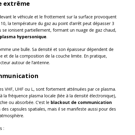
se extrême
devant le véhicule et le frottement sur la surface provoquent
0, la température du gaz au point d’arrêt peut dépasser 3
is se ionisent partiellement, formant un nuage de gaz chaud,
plasma hypersonique
.
comme une bulle. Sa densité et son épaisseur dépendent de
ule et de la composition de la couche limite. En pratique,
teur autour de l’antenne.
ommunication
ndes VHF, UHF ou L, sont fortement atténuées par ce plasma.
à la fréquence plasma locale (liée à la densité électronique),
échie ou absorbée. C’est le
blackout de communication
des capsules spatiales, mais il se manifeste aussi pour des
 atmosphère.
 :