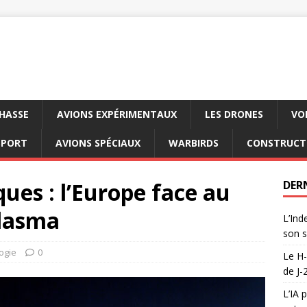
CHASSE
AVIONS EXPÉRIMENTAUX
LES DRONES
VO
SPORT
AVIONS SPÉCIAUX
WARBIRDS
CONSTRUCT
ues : l’Europe face au
DER
plasma
L’Ind
son s
ogie
0
Le H-
de J-
L’IA 