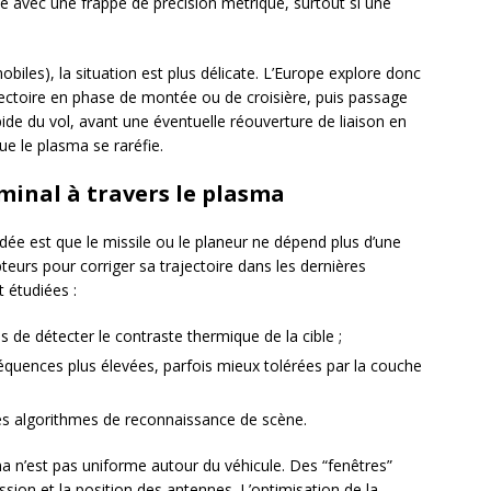
le avec une frappe de précision métrique, surtout si une
biles), la situation est plus délicate. L’Europe explore donc
ajectoire en phase de montée ou de croisière, puis passage
de du vol, avant une éventuelle réouverture de liaison en
ue le plasma se raréfie.
minal à travers le plasma
’idée est que le missile ou le planeur ne dépend plus d’une
teurs pour corriger sa trajectoire dans les dernières
t étudiées :
s de détecter le contraste thermique de la cible ;
réquences plus élevées, parfois mieux tolérées par la couche
des algorithmes de reconnaissance de scène.
 n’est pas uniforme autour du véhicule. Des “fenêtres”
ssion et la position des antennes. L’optimisation de la