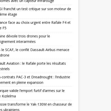
omes avec un capteur infrarouge
I franchit un test critique sur son moteur de
ième étage
ance face au choix urgent entre Rafale F4 et
e F5
ine dévoile trois drones pour le
eignement interarmées
 le SCAF, le conflit Dassault-Airbus menace
odrone
ult Aviation : le Rafale porte les résultats
triels
contrats PAC-3 et Dreadnought : l’industrie
ement en pleine expansion
rquie valide l’emport furtif d’armes sur le
 Kızılelma
ssie transforme le Yak-130M en chasseur de
s ukrainiens