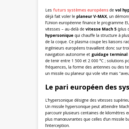
Les
futurs systèmes européens
de
vol hy
déjà fait voler le
planeur V-MAX
, un démons
l’Union européenne finance le programme EU
vitesses – au-delà de
vitesse Mach 5
(plus 
hypersonique
qui chauffe la structure à plu
de la coque. Ce plasma coupe les liaisons rad
ingénieurs européens travaillent donc sur troi
navigation autonome et
guidage terminal
de tenir entre 1 500 et 2 000 °C ; solutions p
fréquences, la forme des antennes ou des te
un missile ou planeur qui vole vite mais “ave
Le pari européen des s
L’hypersonique désigne des vitesses supérieu
Un missile hypersonique peut atteindre Mach 
parcourir plusieurs centaines de kilomètres e
plus manœuvrantes que celles d’un missile bal
l’interception.