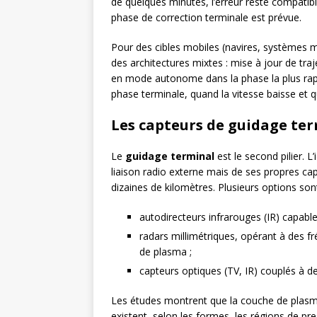
de quelques minutes, l’erreur reste compatib
phase de correction terminale est prévue.
Pour des cibles mobiles (navires, systèmes mo
des architectures mixtes : mise à jour de tr
en mode autonome dans la phase la plus rapi
phase terminale, quand la vitesse baisse et q
Les capteurs de guidage ter
Le
guidage terminal
est le second pilier. L
liaison radio externe mais de ses propres cap
dizaines de kilomètres. Plusieurs options son
autodirecteurs infrarouges (IR) capable
radars millimétriques, opérant à des f
de plasma ;
capteurs optiques (TV, IR) couplés à 
Les études montrent que la couche de plasma
existent, selon les formes, les régions de pre