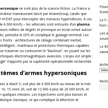
Pourq
personique
ne sont plus de la science-fiction. La France a
front
trateur manœuvrant lancé par ArianeGroup, tandis que
 HYDEF pour intercepter des menaces hypervéloces. À ces
Le F-
de 6 000 km/h) – les véhicules sont entourés d’un
plasma
hors 
sieurs milliers de degrés et provoque un écran ionisé autour
Les a
io, perturbe le GPS et complique le guidage terminal. Les
souve
s fronts : architectures de ciblage combinant inertiel,
intelligent ; matériaux et protections thermiques capables
Le BR
our traverser ou contourner le “blackout”, en jouant sur les
sauve
chniques électromagnétiques avancées. L’enjeu est simple :
ugle” n’apporte pas la supériorité opérationnelle recherchée.
Archi
ystèmes d’armes hypersoniques
Rech
res à Mach 5, soit plus de 6 000 km/h au niveau de la mer.
10, 15 voire 20, soit de 12 000 à plus de 20 000 km/h, et
n quelques minutes. Les trajectoires sont plus basses et
istique classique, ce qui complique la détection et