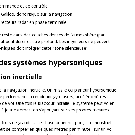
commande et de contrôle ;
 Galileo, donc risque sur la navigation ;
directeurs radar en phase terminale.
oire reste dans des couches denses de l’atmosphère (par
out peut durer et être profond. Les ingénieurs ne peuvent
oniques
doit intégrer cette “zone silencieuse”.
e des systèmes hypersoniques
ion inertielle
 la navigation inertielle. Un missile ou planeur hypersonique
ute performance, combinant gyrolasers, accéléromètres et
le de vol. Une fois le blackout installé, le système peut voler
 à jour externes, en s’appuyant sur ses propres mesures.
ixes de grande taille : base aérienne, port, site industriel.
peut se compter en quelques mètres par minute ; sur un vol