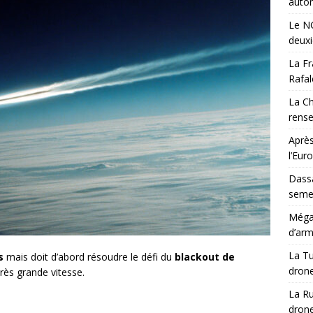
auton
Le NG
deux
La Fr
Rafal
La Ch
rens
Après
l’Eur
Dassa
semes
Méga-
d’arm
La Tu
s
mais doit d’abord résoudre le défi du
blackout de
drone
rès grande vitesse.
La Ru
drone