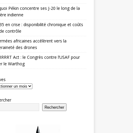
uoi Pékin concentre ses J-20 le long de la
ière indienne
35 en crise : disponibilité chronique et coûts
de contrôle
rmées africaines accélèrent vers la
raineté des drones
RRRT Act : le Congrès contre l’USAF pour
r le Warthog
ves
ercher
Rechercher