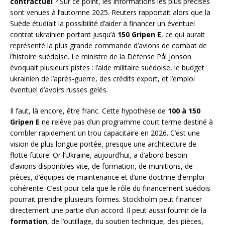
contractuel
? Sur ce point, les informations les plus précises
sont venues à l’automne 2025. Reuters rapportait alors que la
Suède étudiait la possibilité d’aider à financer un éventuel
contrat ukrainien portant jusqu’à
150 Gripen E
, ce qui aurait
représenté la plus grande commande d’avions de combat de
l’histoire suédoise. Le ministre de la Défense Pål Jonson
évoquait plusieurs pistes : l’aide militaire suédoise, le budget
ukrainien de l’après-guerre, des crédits export, et l’emploi
éventuel d’avoirs russes gelés.
Il faut, là encore, être franc. Cette hypothèse de
100 à 150
Gripen E
ne relève pas d’un programme court terme destiné à
combler rapidement un trou capacitaire en 2026. C’est une
vision de plus longue portée, presque une architecture de
flotte future. Or l’Ukraine, aujourd’hui, a d’abord besoin
d’avions disponibles vite, de formation, de munitions, de
pièces, d’équipes de maintenance et d’une doctrine d’emploi
cohérente. C’est pour cela que le rôle du financement suédois
pourrait prendre plusieurs formes. Stockholm peut financer
directement une partie d’un accord. Il peut aussi fournir de la
formation
, de l’outillage, du soutien technique, des pièces,