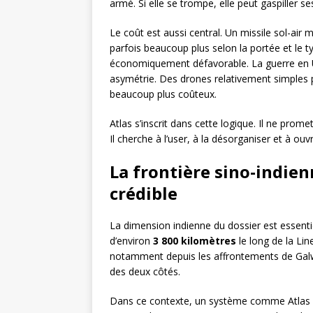
armé. Si elle se trompe, elle peut gaspiller s
Le coût est aussi central. Un missile sol-air 
parfois beaucoup plus selon la portée et le ty
économiquement défavorable. La guerre en 
asymétrie. Des drones relativement simples p
beaucoup plus coûteux.
Atlas s’inscrit dans cette logique. Il ne pro
Il cherche à l’user, à la désorganiser et à ouv
La frontière sino-indien
crédible
La dimension indienne du dossier est essentie
d’environ
3 800 kilomètres
le long de la Lin
notamment depuis les affrontements de Galw
des deux côtés.
Dans ce contexte, un système comme Atlas pré