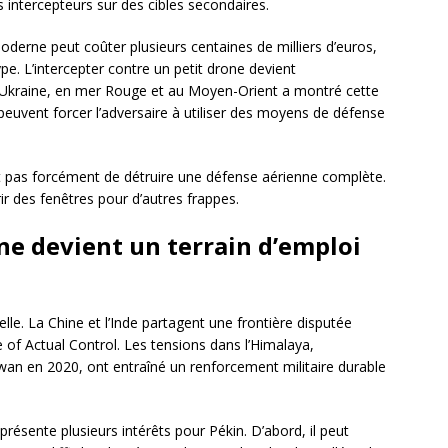
es intercepteurs sur des cibles secondaires.
moderne peut coûter plusieurs centaines de milliers d’euros,
pe. L’intercepter contre un petit drone devient
Ukraine, en mer Rouge et au Moyen-Orient a montré cette
euvent forcer l’adversaire à utiliser des moyens de défense
met pas forcément de détruire une défense aérienne complète.
rir des fenêtres pour d’autres frappes.
ne devient un terrain d’emploi
lle. La Chine et l’Inde partagent une frontière disputée
e of Actual Control. Les tensions dans l’Himalaya,
an en 2020, ont entraîné un renforcement militaire durable
sente plusieurs intérêts pour Pékin. D’abord, il peut