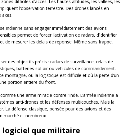
ones difficiles d’accès. Les hautes altitudes, les vallées, les
pliquent l’observation terrestre. Des drones lancés en
 axes.
éfense indienne sans engager immédiatement des avions
nsibles permet de forcer l’activation de radars, d’identifier
s et de mesurer les délais de réponse. Même sans frappe,
ser des objectifs précis : radars de surveillance, relais de
stiques, batteries sol-air ou véhicules de commandement.
e montagne, où la logistique est difficile et où la perte d’un
e portion entière du front.
as comme une arme miracle contre l’Inde. L’armée indienne a
 systèmes anti-drones et les défenses multicouches. Mais la
er. La défense classique, pensée pour des avions et des
bon marché et nombreux.
 logiciel que militaire