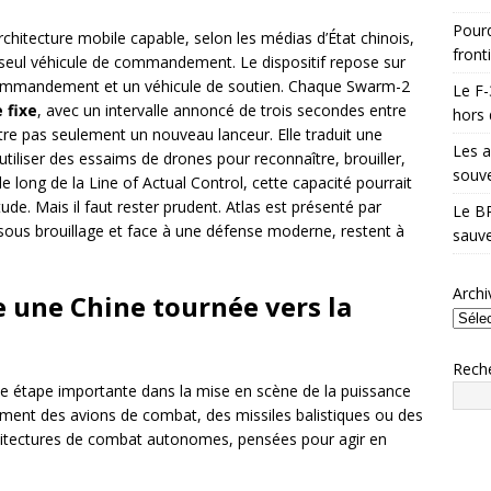
Pourq
rchitecture mobile capable, selon les médias d’État chinois,
front
seul véhicule de commandement. Le dispositif repose sur
commandement et un véhicule de soutien. Chaque Swarm-2
Le F-
 fixe
, avec un intervalle annoncé de trois secondes entre
hors 
e pas seulement un nouveau lanceur. Elle traduit une
Les a
 utiliser des essaims de drones pour reconnaître, brouiller,
souve
e long de la Line of Actual Control, cette capacité pourrait
ude. Mais il faut rester prudent. Atlas est présenté par
Le BR
sous brouillage et face à une défense moderne, restent à
sauve
Archi
 une Chine tournée vers la
Rech
e étape importante dans la mise en scène de la puissance
lement des avions de combat, des missiles balistiques ou des
hitectures de combat autonomes, pensées pour agir en