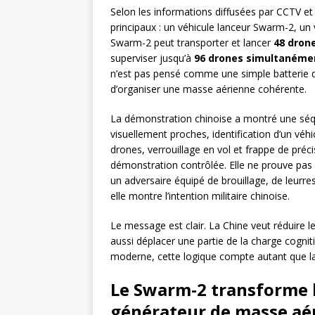
Selon les informations diffusées par CCTV et 
principaux : un véhicule lanceur Swarm-2, u
Swarm-2 peut transporter et lancer
48 drone
superviser jusqu’à
96 drones simultanéme
n’est pas pensé comme une simple batterie
d’organiser une masse aérienne cohérente.
La démonstration chinoise a montré une séqu
visuellement proches, identification d’un v
drones, verrouillage en vol et frappe de préc
démonstration contrôlée. Elle ne prouve pas
un adversaire équipé de brouillage, de leurr
elle montre l’intention militaire chinoise.
Le message est clair. La Chine veut réduire le
aussi déplacer une partie de la charge cognit
moderne, cette logique compte autant que la 
Le Swarm-2 transforme l
générateur de masse aé