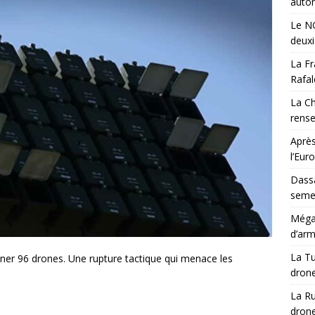
auton
Le NG
deux
La Fr
Rafal
La Ch
rens
Après
l’Eur
Dassa
semes
Méga-
d’arm
La Tu
er 96 drones. Une rupture tactique qui menace les
drone
La Ru
drone