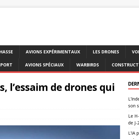
CHASSE
AVIONS EXPÉRIMENTAUX
LES DRONES
VO
SPORT
AVIONS SPÉCIAUX
WARBIRDS
CONSTRUCT
s, l’essaim de drones qui
DER
L’Ind
son s
Le H-
de J-
L’IA 