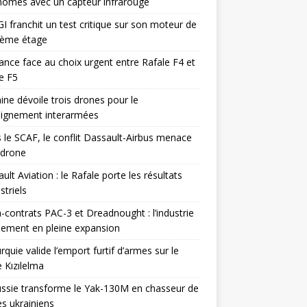
omes avec un capteur infrarouge
I franchit un test critique sur son moteur de
ième étage
ance face au choix urgent entre Rafale F4 et
e F5
ine dévoile trois drones pour le
eignement interarmées
 le SCAF, le conflit Dassault-Airbus menace
odrone
ult Aviation : le Rafale porte les résultats
triels
contrats PAC-3 et Dreadnought : l’industrie
ement en pleine expansion
rquie valide l’emport furtif d’armes sur le
 Kızılelma
ssie transforme le Yak-130M en chasseur de
s ukrainiens