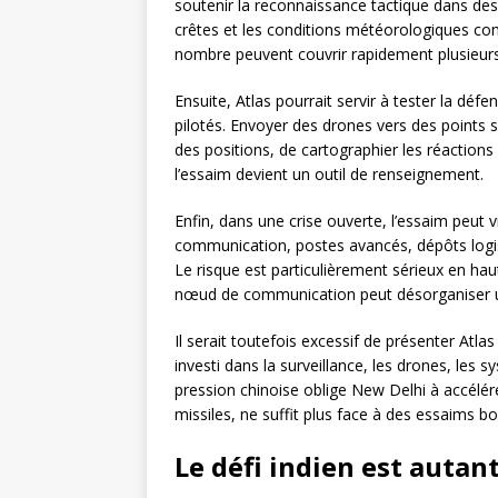
soutenir la reconnaissance tactique dans des z
crêtes et les conditions météorologiques com
nombre peuvent couvrir rapidement plusieurs
Ensuite, Atlas pourrait servir à tester la d
pilotés. Envoyer des drones vers des points se
des positions, de cartographier les réaction
l’essaim devient un outil de renseignement.
Enfin, dans une crise ouverte, l’essaim peut vi
communication, postes avancés, dépôts logi
Le risque est particulièrement sérieux en haut
nœud de communication peut désorganiser un
Il serait toutefois excessif de présenter Atl
investi dans la surveillance, les drones, les
pression chinoise oblige New Delhi à accélér
missiles, ne suffit plus face à des essaims 
Le défi indien est autant