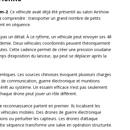
m-2
. Ce véhicule avait déjà été présenté au salon Airshow
 à comprendre : transporter un grand nombre de petits
ment en séquence.
 pas un détail. À ce rythme, un véhicule peut envoyer ses 48
 demie. Deux véhicules coordonnés peuvent théoriquement
nutes. Cette cadence permet de créer une pression soudaine
emps d’exposition du lanceur, qui peut se déplacer après la
ntiques. Les sources chinoises évoquent plusieurs charges
ais de communication, guerre électronique et munitions
térêt au système. Un essaim efficace n’est pas seulement
aque drone peut jouer un rôle différent.
e reconnaissance partent en premier. Ils localisent les
véhicules mobiles. Des drones de guerre électronique
ions ou perturber les capteurs. Les drones d’attaque
ette séquence transforme une salve en opération structurée.