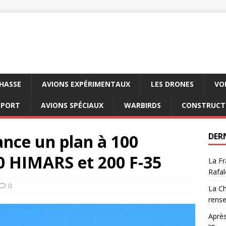
CHASSE
AVIONS EXPÉRIMENTAUX
LES DRONES
VO
SPORT
AVIONS SPÉCIAUX
WARBIRDS
CONSTRUCT
nce un plan à 100
DER
50 HIMARS et 200 F-35
La Fr
Rafal
0
La Ch
rens
Après