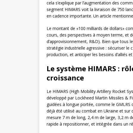
cela s’explique par l’augmentation des comman
segment HIMARS voit la livraison de 750 lan
en cadence importante. Un article mentionne q
Le montant de «100 milliards de dollars» co
cours, des perspectives à moyen terme, et de
d’approvisionnement, R&D). Bien que tous les
stratégie industrielle agressive : sécuriser 
production, et anticiper les besoins d’alliés e
Le système HIMARS : rôl
croissance
Le HIMARS (High Mobility Artillery Rocket S
développé par Lockheed Martin Missiles & Fir
guidées à longue portée, comme le GMLRS ou l
déjà été utilisé au combat en Ukraine et sur 
mesure 7 m de long, 2,4 m de large, 3,2 m d
rapide à repositionner, et intégrée dans 