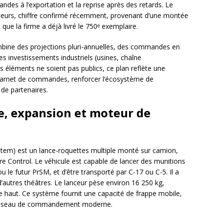
des à l’exportation et la reprise après des retards. Le
ceurs, chiffre confirmé récemment, provenant d’une montée
ue la firme a déjà livré le 750ᵉ exemplaire.
mbine des projections pluri-annuelles, des commandes en
s investissements industriels (usines, chaîne
 éléments ne soient pas publics, ce plan reflète une
le carnet de commandes, renforcer l’écosystème de
t de partenaires.
e, expansion et moteur de
ystem) est un lance-roquettes multiple monté sur camion,
e Control. Le véhicule est capable de lancer des munitions
e futur PrSM, et d’être transporté par C-17 ou C-5. Il a
d’autres théâtres. Le lanceur pèse environ 16 250 kg,
e haut. Ce système fournit une capacité de frappe mobile,
un réseau de commandement moderne.