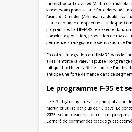
L’intérêt pour Lockheed Martin est multiple 
lanceurs/an) ponctue une forte demande, nota
l’usine de Camden (Arkansas) a doublé sa ca
à une demande européenne et indo-pacifique
programme. Le HIMARS représente donc un
combine exportation, production de masse, m
pertinence stratégique (modernisation de l’arti
En outre, l’intégration du HIMARS dans les a
alliés renforce la valeur ajoutée : long-range f
fait que Lockheed l’affiche comme l’un des deu
anticipe une forte demande dans ce segment
Le programme F-35 et se
Le F‑35 Lightning II reste le principal avio
Martin et utilisé par plus de 19 pays. Le con
2025
, selon plusieurs sources, ce qui représ
L’arriéré de commandes (backlog) est estimé 