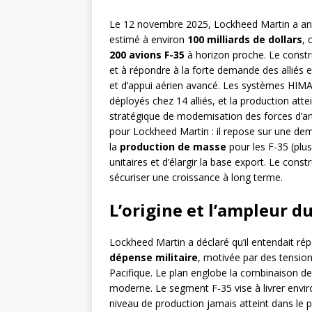
Le 12 novembre 2025, Lockheed Martin a ann
estimé à environ
100 milliards de dollars
, 
200 avions F-35
à horizon proche. Le constru
et à répondre à la forte demande des alliés
et d’appui aérien avancé. Les systèmes HIMAR
déployés chez 14 alliés, et la production att
stratégique de modernisation des forces d’ar
pour Lockheed Martin : il repose sur une dem
la
production de masse
pour les F-35 (plu
unitaires et d’élargir la base export. Le con
sécuriser une croissance à long terme.
L’origine et l’ampleur d
Lockheed Martin a déclaré qu’il entendait ré
dépense militaire
, motivée par des tension
Pacifique. Le plan englobe la combinaison d
moderne. Le segment F-35 vise à livrer envi
niveau de production jamais atteint dans le p