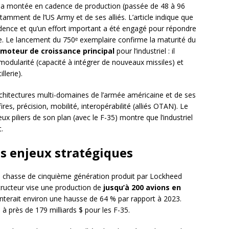
: la montée en cadence de production (passée de 48 à 96
mment de l’US Army et de ses alliés. L’article indique que
dence et qu’un effort important a été engagé pour répondre
. Le lancement du 750ᵉ exemplaire confirme la maturité du
moteur de croissance principal
pour l’industriel : il
odularité (capacité à intégrer de nouveaux missiles) et
llerie).
rchitectures multi-domaines de l’armée américaine et de ses
ires, précision, mobilité, interopérabilité (alliés OTAN). Le
x piliers de son plan (avec le F-35) montre que l’industriel
.
s enjeux stratégiques
n de chasse de cinquième génération produit par Lockheed
structeur vise une production de
jusqu’à 200 avions en
enterait environ une hausse de 64 % par rapport à 2023.
à près de 179 milliards $ pour les F-35.