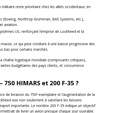
ilitaire reste prioritaire chez les alliés occidentaux, en
nts (Boeing, Northrop Grumman, BAE Systems, etc.),
t aviation.
systèmes US, renforçant l’emprise de Lockheed et la
masse, ce qui peut conduire à une baisse progressive des
plus bas pour certains marchés.
la chaîne logistique mondiale (composants critiques),
raintes budgétaires des pays clients, et concurrence
– 750 HIMARS et 200 F-35 ?
nce de livraison du 750ᵉ exemplaire et l’augmentation de la
kheed vise non seulement à satisfaire les besoins
xport importante. Le nombre 200 F-35 indique un objectif
rmettrait de livrer un avion presque chaque jour ouvrable.