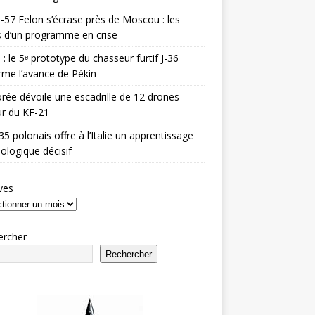
-57 Felon s’écrase près de Moscou : les
es d’un programme en crise
 : le 5ᵉ prototype du chasseur furtif J-36
rme l’avance de Pékin
rée dévoile une escadrille de 12 drones
r du KF-21
35 polonais offre à l’Italie un apprentissage
ologique décisif
ves
ercher
Rechercher