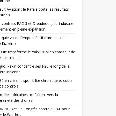
odrone
ult Aviation : le Rafale porte les résultats
triels
contrats PAC-3 et Dreadnought : l’industrie
ement en pleine expansion
rquie valide l’emport furtif d’armes sur le
 Kızılelma
ssie transforme le Yak-130M en chasseur de
s ukrainiens
uoi Pékin concentre ses J-20 le long de la
ière indienne
35 en crise : disponibilité chronique et coûts
de contrôle
rmées africaines accélèrent vers la
raineté des drones
RRRT Act : le Congrès contre l’USAF pour
r le Warthog