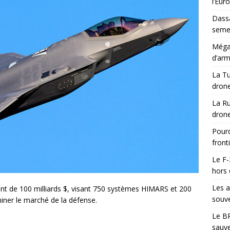
l’Eur
Dassa
semes
Méga-
d’arm
La Tu
drone
La Ru
drone
Pourq
front
Le F-
hors 
Les a
nt de 100 milliards $, visant 750 systèmes HIMARS et 200
souve
iner le marché de la défense.
Le BR
sauve