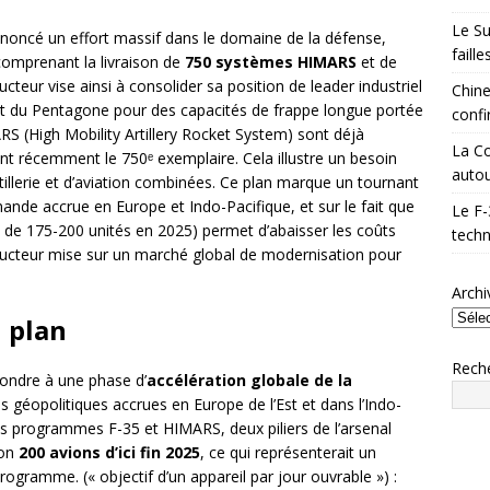
Le Su
oncé un effort massif dans le domaine de la défense,
faill
comprenant la livraison de
750 systèmes HIMARS
et de
cteur vise ainsi à consolider sa position de leader industriel
Chine
 et du Pentagone pour des capacités de frappe longue portée
confi
S (High Mobility Artillery Rocket System) sont déjà
La Co
eint récemment le 750ᵉ exemplaire. Cela illustre un besoin
autou
tillerie et d’aviation combinées. Ce plan marque un tournant
ande accrue en Europe et Indo-Pacifique, et sur le fait que
Le F-
s de 175-200 unités en 2025) permet d’abaisser les coûts
techn
structeur mise sur un marché global de modernisation pour
Archi
u plan
Rech
pondre à une phase d’
accélération globale de la
s géopolitiques accrues en Europe de l’Est et dans l’Indo-
es programmes F-35 et HIMARS, deux piliers de l’arsenal
ron
200 avions d’ici fin 2025
, ce qui représenterait un
rogramme. (« objectif d’un appareil par jour ouvrable ») :