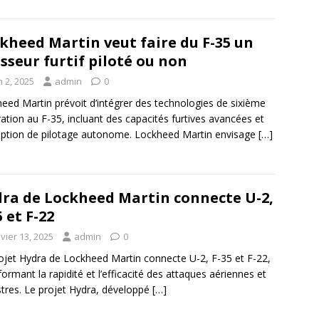
kheed Martin veut faire du F-35 un
sseur furtif piloté ou non
n 2, 2025
admin
0
eed Martin prévoit d’intégrer des technologies de sixième
ation au F-35, incluant des capacités furtives avancées et
ption de pilotage autonome. Lockheed Martin envisage
[…]
ra de Lockheed Martin connecte U-2,
5 et F-22
vier 13, 2025
admin
0
ojet Hydra de Lockheed Martin connecte U-2, F-35 et F-22,
formant la rapidité et l’efficacité des attaques aériennes et
stres. Le projet Hydra, développé
[…]