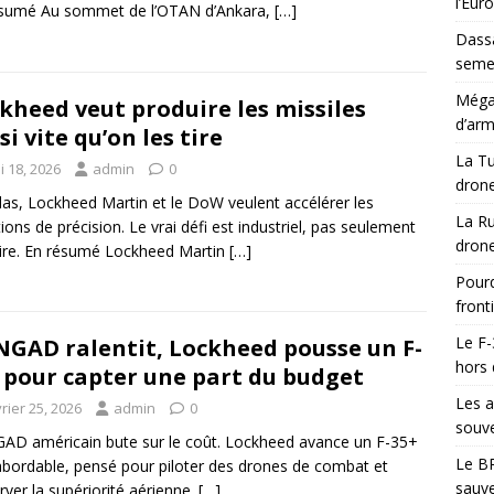
l’Eur
ésumé Au sommet de l’OTAN d’Ankara,
[…]
Dassa
semes
Méga-
kheed veut produire les missiles
d’arm
si vite qu’on les tire
La Tu
i 18, 2026
admin
0
drone
las, Lockheed Martin et le DoW veulent accélérer les
La Ru
ions de précision. Le vrai défi est industriel, pas seulement
drone
aire. En résumé Lockheed Martin
[…]
Pourq
front
Le F-
NGAD ralentit, Lockheed pousse un F-
hors 
 pour capter une part du budget
Les a
rier 25, 2026
admin
0
souve
AD américain bute sur le coût. Lockheed avance un F-35+
Le BR
abordable, pensé pour piloter des drones de combat et
sauve
rver la supériorité aérienne.
[…]