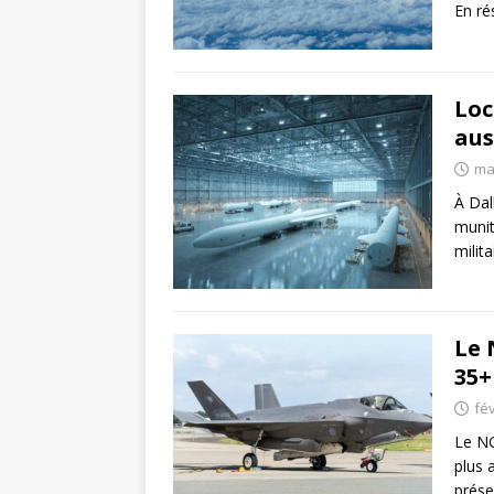
En r
Loc
aus
ma
À Dal
munit
milit
Le 
35+
fév
Le NG
plus 
prése