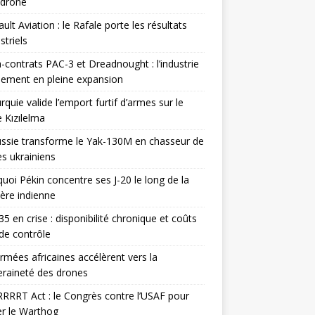
odrone
ult Aviation : le Rafale porte les résultats
triels
contrats PAC-3 et Dreadnought : l’industrie
ement en pleine expansion
rquie valide l’emport furtif d’armes sur le
 Kızılelma
ssie transforme le Yak-130M en chasseur de
s ukrainiens
uoi Pékin concentre ses J-20 le long de la
ière indienne
35 en crise : disponibilité chronique et coûts
de contrôle
rmées africaines accélèrent vers la
raineté des drones
RRRT Act : le Congrès contre l’USAF pour
r le Warthog