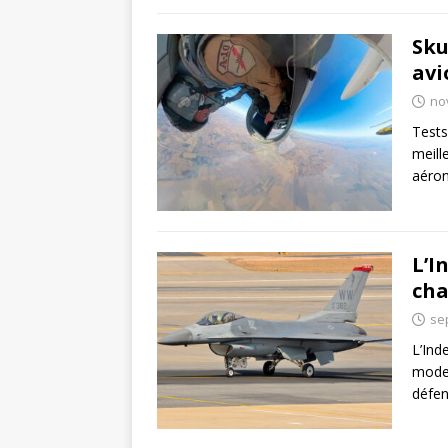
Sku
avi
no
Tests
meill
aéron
L’I
cha
se
L’Ind
moder
défen