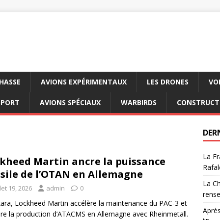
CHASSE
AVIONS EXPÉRIMENTAUX
LES DRONES
VO
SPORT
AVIONS SPÉCIAUX
WARBIRDS
CONSTRUCT
DER
La Fr
kheed Martin ancre la puissance
Rafal
sile de l’OTAN en Allemagne
La Ch
llet 19, 2026
admin
0
rens
ara, Lockheed Martin accélère la maintenance du PAC-3 et
Après
re la production d’ATACMS en Allemagne avec Rheinmetall.