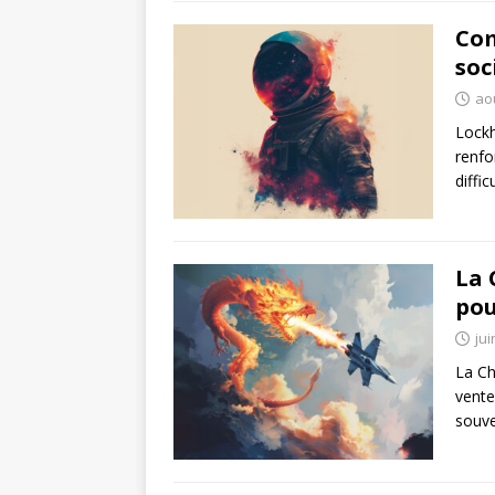
Com
soc
ao
Lockh
renfo
diffi
La 
pou
jui
La Ch
vente
souve