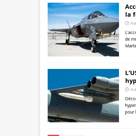
Acc
la 
ma
L’acc
de mi
Marti
L’U
hyp
ma
Décou
hyper
pour 