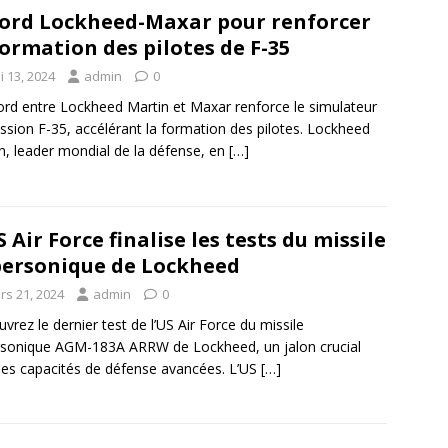
ord Lockheed-Maxar pour renforcer
formation des pilotes de F-35
i 13, 2024
admin
0
ord entre Lockheed Martin et Maxar renforce le simulateur
ssion F-35, accélérant la formation des pilotes. Lockheed
n, leader mondial de la défense, en
[…]
S Air Force finalise les tests du missile
ersonique de Lockheed
rs 21, 2024
admin
0
vrez le dernier test de l’US Air Force du missile
sonique AGM-183A ARRW de Lockheed, un jalon crucial
les capacités de défense avancées. L’US
[…]