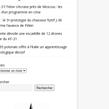
-57 Felon s’écrase près de Moscou : les
es d’un programme en crise
 : le 5ᵉ prototype du chasseur furtif J-36
rme l’avance de Pékin
rée dévoile une escadrille de 12 drones
r du KF-21
35 polonais offre à l’Italie un apprentissage
ologique décisif
ves
ercher
Rechercher