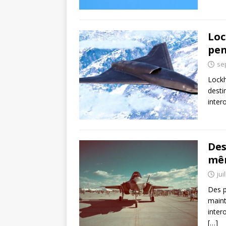
Loc
pen
se
Lockh
desti
inter
Des
mêm
jui
Des p
maint
inter
[…]