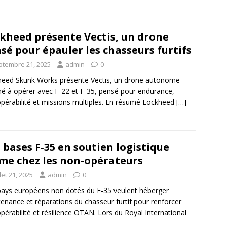
kheed présente Vectis, un drone
sé pour épauler les chasseurs furtifs
ptembre 21, 2025
admin
0
eed Skunk Works présente Vectis, un drone autonome
né à opérer avec F-22 et F-35, pensé pour endurance,
opérabilité et missions multiples. En résumé Lockheed
[…]
 bases F‑35 en soutien logistique
e chez les non-opérateurs
llet 21, 2025
admin
0
ays européens non dotés du F‑35 veulent héberger
enance et réparations du chasseur furtif pour renforcer
opérabilité et résilience OTAN. Lors du Royal International