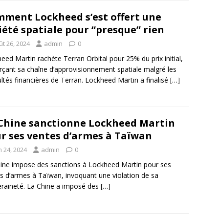
ment Lockheed s’est offert une
iété spatiale pour “presque” rien
ût 26, 2024
admin
0
eed Martin rachète Terran Orbital pour 25% du prix initial,
rçant sa chaîne d’approvisionnement spatiale malgré les
cultés financières de Terran. Lockheed Martin a finalisé
[…]
Chine sanctionne Lockheed Martin
r ses ventes d’armes à Taïwan
n 24, 2024
admin
0
ine impose des sanctions à Lockheed Martin pour ses
s d’armes à Taïwan, invoquant une violation de sa
raineté. La Chine a imposé des
[…]