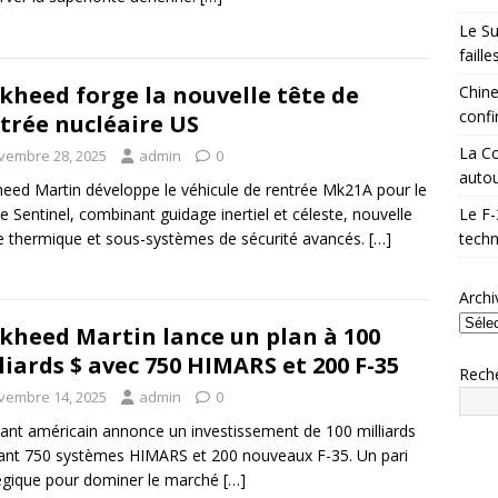
Le Su
faill
kheed forge la nouvelle tête de
Chine
confi
trée nucléaire US
La Co
vembre 28, 2025
admin
0
autou
eed Martin développe le véhicule de rentrée Mk21A pour le
le Sentinel, combinant guidage inertiel et céleste, nouvelle
Le F-
 thermique et sous-systèmes de sécurité avancés.
[…]
techn
Archi
kheed Martin lance un plan à 100
liards $ avec 750 HIMARS et 200 F-35
Rech
vembre 14, 2025
admin
0
ant américain annonce un investissement de 100 milliards
sant 750 systèmes HIMARS et 200 nouveaux F-35. Un pari
égique pour dominer le marché
[…]