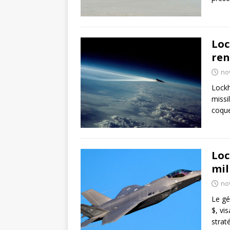
Loc
ren
no
Lockh
missi
coque
Loc
mil
no
Le gé
$, vi
strat