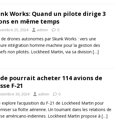
nk Works: Quand un pilote dirige 3
ons en même temps
vembre 25, 2024
admin
0
 de drones autonomes par Skunk Works : vers une
eure intégration homme-machine pour la gestion des
efs non pilotés. Lockheed Martin, via sa division
[…]
nde pourrait acheter 114 avions de
sse F-21
ptembre 30, 2024
admin
0
e explore l’acquisition du F-21 de Lockheed Martin pour
niser sa flotte aérienne. Un tournant dans les relations de
se américano-indiennes. Lockheed Martin propose à
[…]