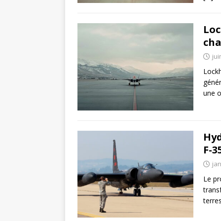
Loc
cha
jui
Lockh
génér
une o
Hyd
F-3
jan
Le pr
trans
terre