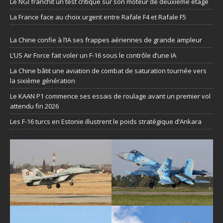
Le NGI franchit un test critique sur son moteur de deuxième étage
La France face au choix urgent entre Rafale F4 et Rafale F5
La Chine confie à l’IA ses frappes aériennes de grande ampleur
L’US Air Force fait voler un F-16 sous le contrôle d’une IA
La Chine bâtit une aviation de combat de saturation tournée vers
la sixième génération
Le KAAN P1 commence ses essais de roulage avant un premier vol
attendu fin 2026
Les F-16 turcs en Estonie illustrent le poids stratégique d’Ankara