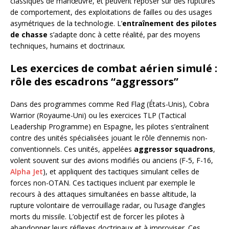
classiques de manœuvre, et peuvent reposer sur des ruptures
de comportement, des exploitations de failles ou des usages
asymétriques de la technologie. L’
entraînement des pilotes
de chasse
s’adapte donc à cette réalité, par des moyens
techniques, humains et doctrinaux.
Les exercices de combat aérien simulé :
rôle des escadrons “aggressors”
Dans des programmes comme Red Flag (États-Unis), Cobra
Warrior (Royaume-Uni) ou les exercices TLP (Tactical
Leadership Programme) en Espagne, les pilotes s’entraînent
contre des unités spécialisées jouant le rôle d’ennemis non-
conventionnels. Ces unités, appelées
aggressor squadrons
,
volent souvent sur des avions modifiés ou anciens (F-5, F-16,
Alpha Jet
), et appliquent des tactiques simulant celles de
forces non-OTAN. Ces tactiques incluent par exemple le
recours à des attaques simultanées en basse altitude, la
rupture volontaire de verrouillage radar, ou l’usage d’angles
morts du missile. L’objectif est de forcer les pilotes à
abandonner leurs réflexes doctrinaux et à improviser. Ces