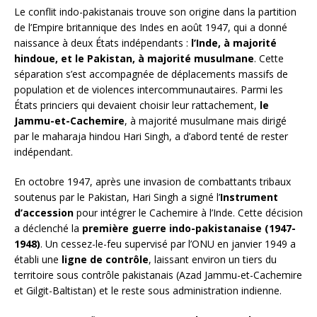
Le conflit indo-pakistanais trouve son origine dans la partition
de l’Empire britannique des Indes en août 1947, qui a donné
naissance à deux États indépendants :
l’Inde, à majorité
hindoue, et le Pakistan, à majorité musulmane
. Cette
séparation s’est accompagnée de déplacements massifs de
population et de violences intercommunautaires. Parmi les
États princiers qui devaient choisir leur rattachement,
le
Jammu-et-Cachemire
, à majorité musulmane mais dirigé
par le maharaja hindou Hari Singh, a d’abord tenté de rester
indépendant.
En octobre 1947, après une invasion de combattants tribaux
soutenus par le Pakistan, Hari Singh a signé l’
Instrument
d’accession
pour intégrer le Cachemire à l’Inde. Cette décision
a déclenché la
première guerre indo-pakistanaise (1947-
1948)
. Un cessez-le-feu supervisé par l’ONU en janvier 1949 a
établi une
ligne de contrôle
, laissant environ un tiers du
territoire sous contrôle pakistanais (Azad Jammu-et-Cachemire
et Gilgit-Baltistan) et le reste sous administration indienne.