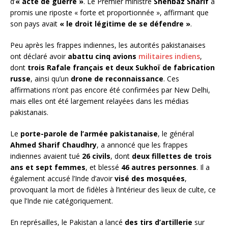
d’
« acte de guerre »
. Le Premier ministre
Shehbaz Sharif
a
promis une riposte « forte et proportionnée », affirmant que
son pays avait
« le droit légitime de se défendre »
.
Peu après les frappes indiennes, les autorités pakistanaises
ont déclaré avoir
abattu cinq avions
militaires indiens
,
dont
trois Rafale français et deux Sukhoï de fabrication
russe
, ainsi qu’un
drone de reconnaissance
. Ces
affirmations n’ont pas encore été confirmées par New Delhi,
mais elles ont été largement relayées dans les médias
pakistanais.
Le
porte-parole de l’armée pakistanaise
, le général
Ahmed Sharif Chaudhry
, a annoncé que les frappes
indiennes avaient tué
26 civils
, dont
deux fillettes de trois
ans et sept femmes
, et blessé
46 autres personnes
. Il a
également accusé l’Inde d’avoir
visé des mosquées
,
provoquant la mort de fidèles à l’intérieur des lieux de culte, ce
que l’Inde nie catégoriquement.
En représailles, le Pakistan a lancé
des tirs d’artillerie
sur