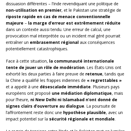
dissuasion différentes – l’Inde revendiquant une politique de
non-utilisation en premier
, et le Pakistan une stratégie de
riposte rapide en cas de menace conventionnelle
majeure
–
la marge d’erreur est extrêmement réduite
dans un contexte aussi tendu. Une erreur de calcul, une
provocation mal interprétée ou un incident mal géré pourrait
entraîner un
embrasement régional
aux conséquences
potentiellement catastrophiques.
Face à cette situation,
la communauté internationale
tente de jouer un rôle de modération
. Les États-Unis ont
exhorté les deux parties à faire preuve de
retenue
, tandis que
la Chine a qualifié les frappes indiennes de
« regrettables »
et a appelé à une
désescalade immédiate
. Plusieurs pays
européens ont proposé
une médiation diplomatique
, mais
pour l’heure,
ni New Delhi ni Islamabad n’ont donné de
signes clairs d’ouverture au dialogue
. La poursuite de
l’affrontement reste donc une
hypothèse plausible
, avec un
impact potentiel sur la
sécurité régionale et mondiale
.