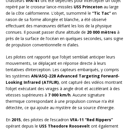
chasseurs
VFA-41
ont été dépêchés pour intercepter un objet
repéré par le croiseur lance-missiles
USS Princeton
au large
de la côte californienne. L’objet, surnommé le
“Tic Tac”
en
raison de sa forme allongée et blanche, a été observé
effectuant des manœuvres défiant les lois de la physique
connues. Il pouvait passer d’une altitude de
20 000 mètres
à
près de la surface de l’océan en quelques secondes, sans signe
de propulsion conventionnelle ni d’ailes.
Les pilotes ont rapporté que l’objet semblait anticiper leurs
mouvements, se déplaçant en réponse directe à leurs
tentatives d’interception. Les capteurs embarqués, y compris
les systèmes
AN/ASQ-228 Advanced Targeting Forward-
Looking Infrared (ATFLIR)
, ont capturé des vidéos montrant
l’objet exécutant des virages à angle droit et accélérant à des
vitesses supérieures à
7 000 km/h
. Aucune signature
thermique correspondant à une propulsion connue n’a été
détectée, ce qui ajoute au mystère de sa source d’énergie.
En
2015
, des pilotes de l’escadron
VFA-11 “Red Rippers”
opérant depuis le
USS Theodore Roosevelt
ont également