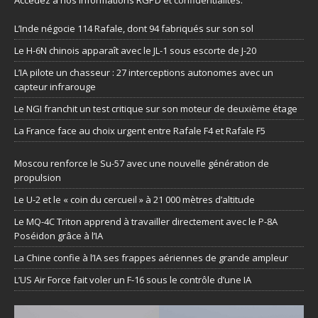
L’Inde négocie 114 Rafale, dont 94 fabriqués sur son sol
Le H-6N chinois apparaît avec le JL-1 sous escorte de J-20
L’IA pilote un chasseur : 27 interceptions autonomes avec un
capteur infrarouge
Le NGI franchit un test critique sur son moteur de deuxième étage
La France face au choix urgent entre Rafale F4 et Rafale F5
Moscou renforce le Su-57 avec une nouvelle génération de
propulsion
Le U-2 et le « coin du cercueil » à 21 000 mètres d’altitude
Le MQ-4C Triton apprend à travailler directement avec le P-8A
Poséidon grâce à l’IA
La Chine confie à l’IA ses frappes aériennes de grande ampleur
L’US Air Force fait voler un F-16 sous le contrôle d’une IA