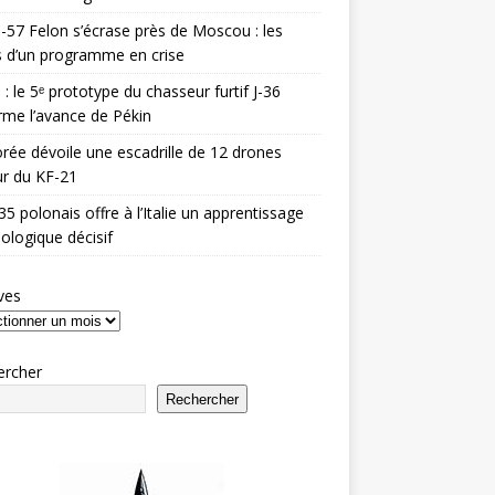
-57 Felon s’écrase près de Moscou : les
es d’un programme en crise
 : le 5ᵉ prototype du chasseur furtif J-36
rme l’avance de Pékin
rée dévoile une escadrille de 12 drones
r du KF-21
35 polonais offre à l’Italie un apprentissage
ologique décisif
ves
ercher
Rechercher