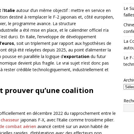
Le Su
 l’
Italie
autour d’un même objectif : mettre en service en
faill
ion destiné à remplacer le F-2 japonais et, côté européen,
pier, le programme avance. La structure
Chine
ustrielle a été mise en place, et le calendrier officiel n’a
confi
’est durci. En Italie, l’enveloppe de développement
La Co
d’euros
, soit un triplement par rapport aux hypothèses de
autou
 ont déjà été relayées depuis 2025, au point d’alimenter la
o pousse en parallèle la logique d’
exportation
du futur
Le F-
onomique devient plus fragile. Le vrai sujet n’est donc pas
techn
 à rester crédible technologiquement, industriellement et
Archi
 prouver qu’une coalition
Rech
officiellement en décembre 2022 du rapprochement entre le
 chasseur
japonais F-X, avec l’Italie comme troisième pilier.
de combat aérien
avancé centré sur un avion habité de
cielles rapides, d’intégration avec des effecteurs non