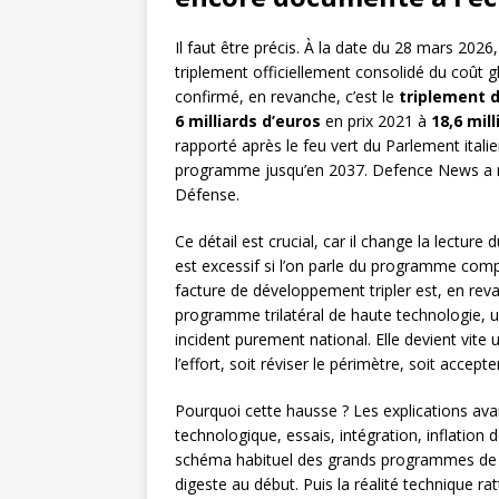
Il faut être précis. À la date du 28 mars 2026
triplement officiellement consolidé du coût g
confirmé, en revanche, c’est le
triplement 
6 milliards d’euros
en prix 2021 à
18,6 mil
rapporté après le feu vert du Parlement itali
programme jusqu’en 2037. Defence News a rela
Défense.
Ce détail est crucial, car il change la lectur
est excessif si l’on parle du programme comp
facture de développement tripler est, en revanc
programme trilatéral de haute technologie, u
incident purement national. Elle devient vite 
l’effort, soit réviser le périmètre, soit accep
Pourquoi cette hausse ? Les explications ava
technologique, essais, intégration, inflation d
schéma habituel des grands programmes de 
digeste au début. Puis la réalité technique r