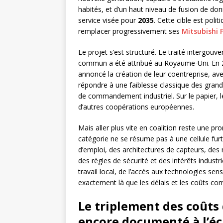
habités, et d’un haut niveau de fusion de d
service visée pour
2035
. Cette cible est poli
remplacer progressivement ses
Mitsubishi 
Le projet s’est structuré. Le traité intergou
commun a été attribué au Royaume-Uni. En 2
annoncé la création de leur coentreprise, av
répondre à une faiblesse classique des gran
de commandement industriel. Sur le papier, l
d’autres coopérations européennes.
Mais aller plus vite en coalition reste une pro
catégorie ne se résume pas à une cellule furti
d’emploi, des architectures de capteurs, des 
des règles de sécurité et des intérêts indust
travail local, de l’accès aux technologies sens
exactement là que les délais et les coûts c
Le triplement des coûts q
encore documenté à l’é