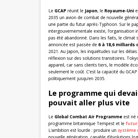
Le
GCAP
réunit le
Japon
, le
Royaume-Uni
et
2035 un avion de combat de nouvelle générat
une partie du futur après-Typhoon. Sur le pa
intergouvernementale existe, l’organisation ind
pas été abandonné. Dans les faits, le climat s
annoncée est passée de
6 à 18,6 milliards 
2021. Au Japon, les inquiétudes sur les délais
réflexion sur des solutions transitoires. Toky
appareil, car sans clients tiers, le modèle éc
seulement le coût. C’est la capacité du GCAP
politiquement jusqu’en 2035.
Le programme qui devait
pouvait aller plus vite
Le
Global Combat Air Programme
est né 
programme britannique Tempest et le
futur
L’ambition est lourde : produire un
système 
nouvelle génération, capable d’évolutions logi