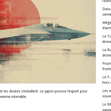
l’Eur
Dassa
semes
Méga-
d’arm
La Tu
drone
La Ru
drone
Pourq
front
Le F-
hors 
Les a
 les doutes s’installent. Le Japon pousse l’export pour
souve
vienne intenable.
Le BR
sauve