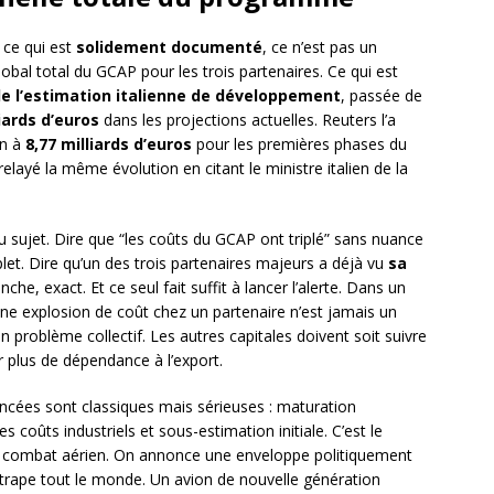
, ce qui est
solidement documenté
, ce n’est pas un
lobal total du GCAP pour les trois partenaires. Ce qui est
de l’estimation italienne de développement
, passée de
liards d’euros
dans les projections actuelles. Reuters l’a
en à
8,77 milliards d’euros
pour les premières phases du
yé la même évolution en citant le ministre italien de la
e du sujet. Dire que “les coûts du GCAP ont triplé” sans nuance
let. Dire qu’un des trois partenaires majeurs a déjà vu
sa
he, exact. Et ce seul fait suffit à lancer l’alerte. Dans un
ne explosion de coût chez un partenaire n’est jamais un
un problème collectif. Les autres capitales doivent soit suivre
ter plus de dépendance à l’export.
ncées sont classiques mais sérieuses : maturation
es coûts industriels et sous-estimation initiale. C’est le
combat aérien. On annonce une enveloppe politiquement
attrape tout le monde. Un avion de nouvelle génération