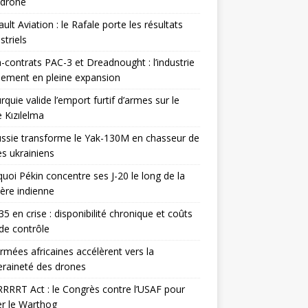
odrone
ult Aviation : le Rafale porte les résultats
triels
contrats PAC-3 et Dreadnought : l’industrie
ement en pleine expansion
rquie valide l’emport furtif d’armes sur le
 Kızılelma
ssie transforme le Yak-130M en chasseur de
s ukrainiens
uoi Pékin concentre ses J-20 le long de la
ière indienne
35 en crise : disponibilité chronique et coûts
de contrôle
rmées africaines accélèrent vers la
raineté des drones
RRRT Act : le Congrès contre l’USAF pour
r le Warthog