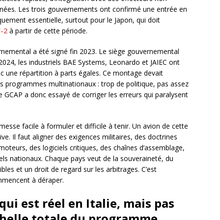
onnées. Les trois gouvernements ont confirmé une entrée en
tiquement essentielle, surtout pour le Japon, qui doit
F-2
à partir de cette période.
vernemental a été signé fin 2023. Le siège gouvernemental
024, les industriels BAE Systems, Leonardo et JAIEC ont
ec une répartition à parts égales. Ce montage devait
ds programmes multinationaux : trop de politique, pas assez
e GCAP a donc essayé de corriger les erreurs qui paralysent
messe facile à formuler et difficile à tenir. Un avion de cette
ve. Il faut aligner des exigences militaires, des doctrines
moteurs, des logiciels critiques, des chaînes d’assemblage,
riels nationaux. Chaque pays veut de la souveraineté, du
ibles et un droit de regard sur les arbitrages. C’est
ommencent à déraper.
ui est réel en Italie, mais pas
chelle totale du programme