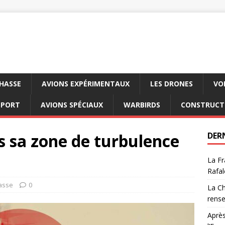
CHASSE
AVIONS EXPÉRIMENTAUX
LES DRONES
VO
SPORT
AVIONS SPÉCIAUX
WARBIRDS
CONSTRUCT
s sa zone de turbulence
DER
La Fr
Rafal
asse
0
La Ch
rens
Après