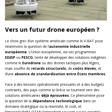
Vers un futur drone européen ?
Le choix grec d’un système américain comme le V-BAT pose
néanmoins la question de l’
autonomie industrielle
européenne
. L’Union européenne, via ses programmes
EDIDP
ou
PESCO
, tente de développer des solutions indigènes
comme le
Eurodrone
ou des drones tactiques plus légers,
mais souffre de
retards structurels
, de
coûts élevés
, et
d’une
absence de standardisation entre États membres
.
Face à des besoins opérationnels pressants et à des budgets
contraints, des pays comme la Grèce se tournent vers des
solutions américaines
déjà éprouvées
. Ce phénomène pose
la question de la
dépendance technologique
dans un
domaine stratégique où la réactivité, le coût, et
l’interopérabilité OTAN l’emportent souvent sur les priorités