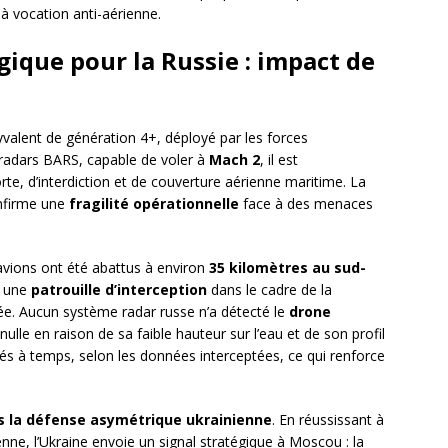
à vocation anti-aérienne.
ique pour la Russie : impact de
valent de génération 4+, déployé par les forces
 radars BARS, capable de voler à
Mach 2
, il est
rte, d’interdiction et de couverture aérienne maritime. La
firme une
fragilité opérationnelle
face à des menaces
 avions ont été abattus à environ
35 kilomètres au sud-
nt une
patrouille d’interception
dans le cadre de la
ée. Aucun système radar russe n’a détecté le
drone
nulle en raison de sa faible hauteur sur l’eau et de son profil
tés à temps, selon les données interceptées, ce qui renforce
s la défense asymétrique ukrainienne
. En réussissant à
enne, l’Ukraine envoie un signal stratégique à Moscou : la