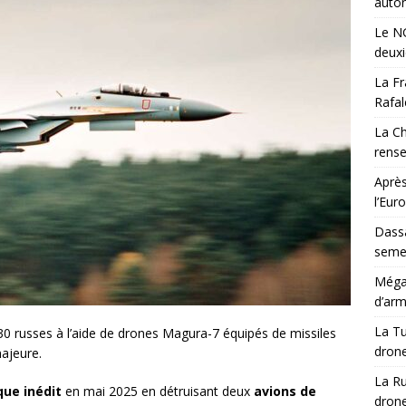
auton
Le NG
deux
La Fr
Rafal
La Ch
rens
Après
l’Eur
Dassa
semes
Méga-
d’arm
La Tu
30 russes à l’aide de drones Magura-7 équipés de missiles
drone
ajeure.
La Ru
que inédit
en mai 2025 en détruisant deux
avions de
drone