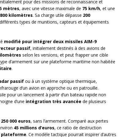
initialement pour des missions de reconnaissance et
,5 mètres
, avec une vitesse maximale de
75 km/h
, et une
800 kilomètres
. Sa charge utile dépasse
200
 différents types de munitions, capteurs et équipements
té
modifié pour intégrer deux missiles AIM-9
recteur passif
, initialement destinés à des avions de
kilomètres
selon les versions, et peut frapper une cible
ce type d’armement sur une plateforme maritime non habitée
itaire
.
adar passif
ou à un système optique thermique,
nfrarouge d’un avion en approche ou en patrouille.
issile pour un lancement à partir d’un bateau rapide non
émoigne d’une
intégration très avancée
de plusieurs
e
250 000 euros
, sans l’armement. Comparé aux pertes
environ
45 millions d’euros
, ce ratio de destruction
a plateforme
. Ce modèle tactique pourrait inspirer d’autres