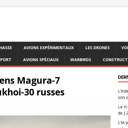
CHASSE
AVIONS EXPÉRIMENTAUX
LES DRONES
VO
SPORT
AVIONS SPÉCIAUX
WARBIRDS
CONSTRUCT
iens Magura-7
DER
ukhoi-30 russes
L’Ind
son s
Le H-
de J-
L’IA 