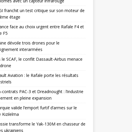
omes avec un capteur infrarouge
I franchit un test critique sur son moteur de
ième étage
ance face au choix urgent entre Rafale F4 et
e F5
ine dévoile trois drones pour le
eignement interarmées
 le SCAF, le conflit Dassault-Airbus menace
odrone
ult Aviation : le Rafale porte les résultats
triels
contrats PAC-3 et Dreadnought : l’industrie
ement en pleine expansion
rquie valide l’emport furtif d’armes sur le
 Kızılelma
ssie transforme le Yak-130M en chasseur de
s ukrainiens