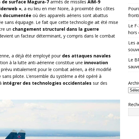
 de surface Magura-7
armés de missiles
AIM-9
Pourq
iderweb »
, a eu lieu en mer Noire, à proximité des côtes
front
on documentée
où des appareils aériens sont abattus
sans équipage. Le fait que cette technologie ait été mise
Le F-
tre un
changement structurel dans la guerre
hors 
evient un facteur déterminant, y compris dans le combat
Les a
souve
enne, a déjà été employé pour
des attaques navales
Le BR
tion à la lutte anti-aérienne constitue une
innovation
sauve
, prévu initialement pour le combat aérien, a été modifié
e sans pilote. L’ensemble du système a été opéré à
Archi
 à
intégrer des technologies occidentales
sur des
Rech