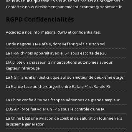
Vous avez une question ? Vous avez des projets de promotions ?
Contactez-nous directement par email sur contact @ seoinside.fr
RGPD Confidentialités
Accédez à nos informations
RGPD et confidentialités
.
L’Inde négocie 114 Rafale, dont 94 fabriqués sur son sol
Le H-6N chinois apparaît avec le JL-1 sous escorte de J-20
L’IA pilote un chasseur : 27 interceptions autonomes avec un
capteur infrarouge
Le NGI franchit un test critique sur son moteur de deuxième étage
La France face au choix urgent entre Rafale F4 et Rafale F5
La Chine confie à l’IA ses frappes aériennes de grande ampleur
L’US Air Force fait voler un F-16 sous le contrôle d’une IA
La Chine bâtit une aviation de combat de saturation tournée vers
la sixième génération