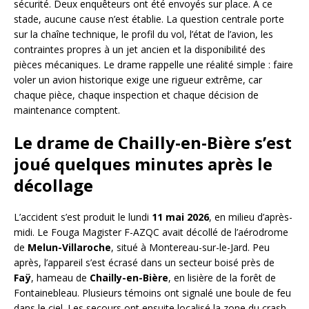
sécurité. Deux enquêteurs ont été envoyés sur place. À ce
stade, aucune cause n’est établie. La question centrale porte
sur la chaîne technique, le profil du vol, l’état de l’avion, les
contraintes propres à un jet ancien et la disponibilité des
pièces mécaniques. Le drame rappelle une réalité simple : faire
voler un avion historique exige une rigueur extrême, car
chaque pièce, chaque inspection et chaque décision de
maintenance comptent.
Le drame de Chailly-en-Bière s’est
joué quelques minutes après le
décollage
L’accident s’est produit le lundi
11 mai 2026
, en milieu d’après-
midi. Le Fouga Magister F-AZQC avait décollé de l’aérodrome
de
Melun-Villaroche
, situé à Montereau-sur-le-Jard. Peu
après, l’appareil s’est écrasé dans un secteur boisé près de
Faÿ
, hameau de
Chailly-en-Bière
, en lisière de la forêt de
Fontainebleau. Plusieurs témoins ont signalé une boule de feu
dans le ciel. Les secours ont ensuite localisé la zone du crash,