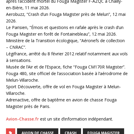
après l’accident mortel du Fouga Magister F-AZQC à Chailly-
en-Bière, 11 mai 2026.
Aerobuzz, “Crash d’un Fouga Magister près de Melun”, 12 mai
2026.
Le Parisien, “Émois et questions en rafale après le crash d’un
Fouga Magister en forêt de Fontainebleau”, 12 mai 2026.
Ministère de la Transition écologique, “Aéronefs de collection
– CNRAC”.
Légifrance, arrêté du 8 février 2012 relatif notamment aux vols
à sensations.
Musée de l’Air et de l’Espace, fiche “Fouga CM170R Magister”.
Fouga 480, site officiel de l’association basée à l’aérodrome de
Melun-Villaroche.
Sport Découverte, offre de vol en Fouga Magister à Melun-
Villaroche.
Adrenactive, offre de baptême en avion de chasse Fouga
Magister près de Paris.
Avion-Chasse.fr
est un site d’information indépendant.
AVION DE CHASSE
CRASH
FOUGA MAGISTER