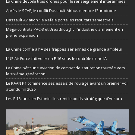
La Chine dévoile trois drones pour le renseignement interarmées
Après le SCAF, le conflit Dassault-Airbus menace l’Eurodrone
Dassault Aviation : le Rafale porte les résultats semestriels
Méga-contrats PAC-3 et Dreadnought : l’industrie d’armement en
pleine expansion
La Chine confie à l’IA ses frappes aériennes de grande ampleur
L’US Air Force fait voler un F-16 sous le contrôle d’une IA
La Chine bâtit une aviation de combat de saturation tournée vers
la sixième génération
Le KAAN P1 commence ses essais de roulage avant un premier vol
attendu fin 2026
Les F-16 turcs en Estonie illustrent le poids stratégique d’Ankara