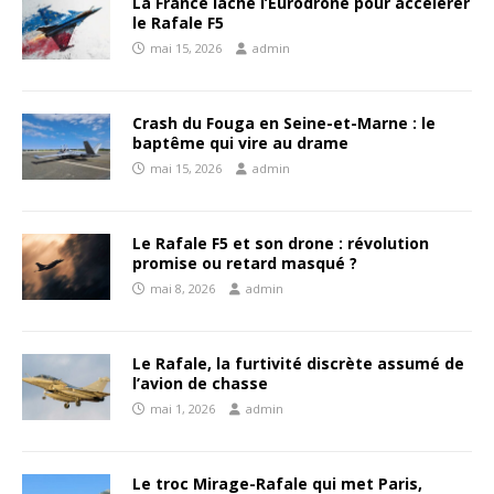
La France lâche l’Eurodrone pour accélérer
le Rafale F5
mai 15, 2026
admin
Crash du Fouga en Seine-et-Marne : le
baptême qui vire au drame
mai 15, 2026
admin
Le Rafale F5 et son drone : révolution
promise ou retard masqué ?
mai 8, 2026
admin
Le Rafale, la furtivité discrète assumé de
l’avion de chasse
mai 1, 2026
admin
Le troc Mirage-Rafale qui met Paris,