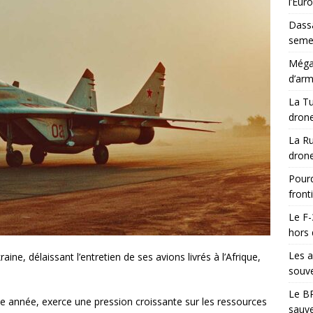
l’Eur
Dassa
semes
Méga-
d’arm
La Tu
drone
La Ru
drone
Pourq
front
Le F-
hors 
Les a
ne, délaissant l’entretien de ses avions livrés à l’Afrique,
souve
Le BR
me année, exerce une pression croissante sur les ressources
sauve