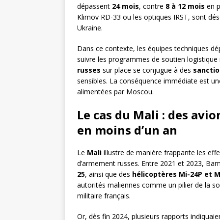
dépassent
24 mois
, contre
8 à 12 mois
en p
Klimov RD-33 ou les optiques IRST, sont dés
Ukraine.
Dans ce contexte, les équipes techniques dé
suivre les programmes de soutien logistique
russes
sur place se conjugue à des
sanctio
sensibles. La conséquence immédiate est u
alimentées par Moscou.
Le cas du Mali : des avio
en moins d’un an
Le
Mali
illustre de manière frappante les effe
d’armement russes. Entre 2021 et 2023, Bam
25
, ainsi que des
hélicoptères Mi-24P et 
autorités maliennes comme un pilier de la so
militaire français.
Or, dès fin 2024, plusieurs rapports indiquai