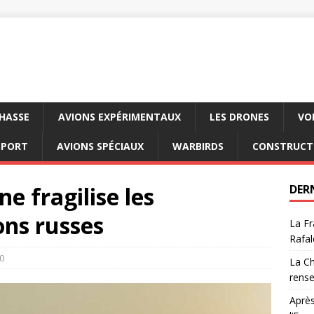
CHASSE
AVIONS EXPÉRIMENTAUX
LES DRONES
VO
SPORT
AVIONS SPÉCIAUX
WARBIRDS
CONSTRUCT
e fragilise les
DER
ons russes
La Fr
Rafal
0
La Ch
rens
Après