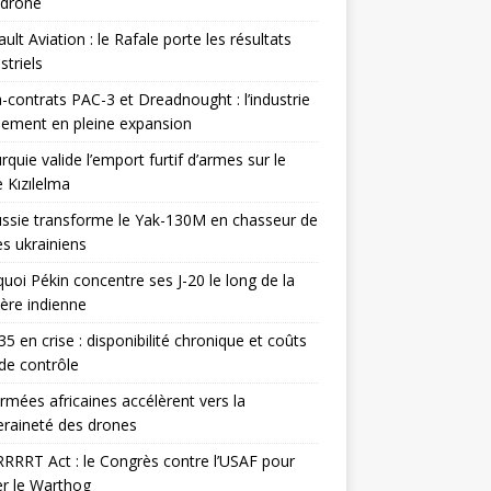
odrone
ult Aviation : le Rafale porte les résultats
triels
contrats PAC-3 et Dreadnought : l’industrie
ement en pleine expansion
rquie valide l’emport furtif d’armes sur le
 Kızılelma
ssie transforme le Yak-130M en chasseur de
s ukrainiens
uoi Pékin concentre ses J-20 le long de la
ière indienne
35 en crise : disponibilité chronique et coûts
de contrôle
rmées africaines accélèrent vers la
raineté des drones
RRRT Act : le Congrès contre l’USAF pour
r le Warthog