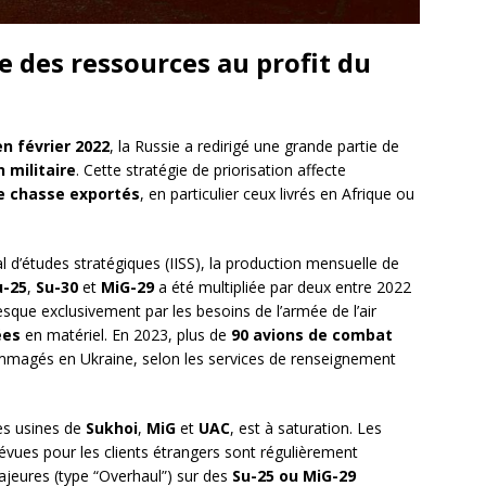
e des ressources au profit du
en février 2022
, la Russie a redirigé une grande partie de
 militaire
. Cette stratégie de priorisation affecte
e chasse exportés
, en particulier ceux livrés en Afrique ou
nal d’études stratégiques (IISS), la production mensuelle de
u-25
,
Su-30
et
MiG-29
a été multipliée par deux entre 2022
que exclusivement par les besoins de l’armée de l’air
ées
en matériel. En 2023, plus de
90 avions de combat
magés en Ukraine, selon les services de renseignement
es usines de
Sukhoi
,
MiG
et
UAC
, est à saturation. Les
évues pour les clients étrangers sont régulièrement
ajeures (type “Overhaul”) sur des
Su-25 ou MiG-29