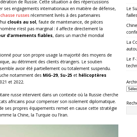
Fédération de Russie. Cette situation a des répercussions
Le Su
rer ses engagements internationaux en matière de défense,
faill
 chasse russes
récemment livrés à des partenaires
’hui
cloués au sol
, faute de maintenance, de pièces
Chine
omène n’est pas marginal : il affecte directement la
confi
seur d’armements fiables
, dans un marché mondial
La Co
autou
isitionné pour son propre usage la majorité des moyens de
Le F-
ique, au détriment des clients étrangers. Le soutien
techn
 semble avoir été partiellement ou totalement suspendu.
 touche notamment des
MiG-29
,
Su-25
et
hélicoptères
Archi
2021 et 2022.
taire russe intervient dans un contexte où la Russie cherche
 États africains pour compenser son isolement diplomatique.
Rech
t de ses propres équipements remet en cause cette stratégie
mme la Chine, la Turquie ou l’Iran.