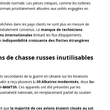
ériode normale. Les pièces critiques, comme les turbines
ormais prioritairement allouées aux unités engagées en
pêchées dans les pays clients ne sont plus en mesure de
 initialement convenus. Le
manque de techniciens
ns internationales
limitant les flux d’équipements
ne
indisponibilité croissante des flottes étrangères
ns de chasse russes inutilisables
ts secondaires de la guerre en Ukraine sur les livraisons
ako a reçu plusieurs
L-39 Albatros modernisés
, deux
Su-
Mi-8AMTSh
. Ces appareils ont été présentés par les
uveraineté nationale, en remplacement partiel du soutien
ent que
la majorité de ces avions étaient cloués au sol
.