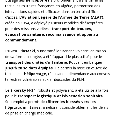
L’usage des
hélicoptères
a profondément transformé les
tactiques militaires françaises en Algérie, permettant des
interventions rapides et efficaces dans un terrain difficile
d’accès. L’
Aviation Légère de l’Armée de Terre (ALAT)
,
créée en 1954, a déployé plusieurs modèles d’hélicoptères
pour des missions variées :
transport de troupes,
évacuation sanitaire, reconnaissance et appui au
commandement
.
L’
H-21C Piasecki
, surnommé le “Banane volante” en raison
de sa forme allongée, a été l’appareil le plus utilisé pour le
transport des unités d’infanterie
. Pouvant embarquer
jusqu’à
20 soldats équipés
, il a permis la mise en œuvre de
tactiques d’
héliportage
, réduisant la dépendance aux convois
terrestres vulnérables aux embuscades du FLN.
Le
Sikorsky H-34
, robuste et polyvalent, a été utilisé à la fois
pour le
transport logistique et l’évacuation sanitaire
.
Son emploi a permis d’
exfiltrer les blessés vers les
hôpitaux militaires
, améliorant considérablement les délais
de prise en charge médicale.