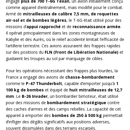
engagé
plus de 700 T-6G Texan
, un avion initialement conçu
comme appareil d’entraînement, mais modifié pour le combat.
Armé de
mitrailleuses de calibre 7,5 mm, de roquettes
air-sol et de bombes légères
, le T-6G était utilisé pour des
missions d’
appui rapproché
et de
reconnaissance armée
.
Il opérait principalement dans les zones montagneuses de
Kabylie et des Aurès, où le relief accidenté limitait l’efficacité de
l’artillerie terrestre. Ces avions assuraient des frappes rapides
sur des positions du
FLN (Front de Libération Nationale)
et
guidaient les troupes au sol par marquage de cibles.
Pour les opérations nécessitant des frappes plus lourdes, la
France a engagé des avions de
chasse-bombardement
comme le
P-47 Thunderbolt
, capable d’emporter jusqu’à
1
100 kg de bombes
et équipé de
huit mitrailleuses de 12,7
mm
. Le
B-26 Invader
, un bombardier bimoteur, était utilisé
pour des missions de
bombardement stratégique
contre
des caches d’armes et des camps rebelles. La capacité de cet
appareil à emporter des
bombes de 250 à 500 kg
permettait
d’infliger des dégâts significatifs aux positions adverses,
souvent dissimulées dans des terrains escarpés.