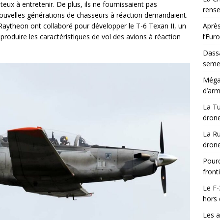
teux à entretenir. De plus, ils ne fournissaient pas
rens
ouvelles générations de chasseurs à réaction demandaient.
aytheon ont collaboré pour développer le T-6 Texan II, un
Après
roduire les caractéristiques de vol des avions à réaction
l’Eur
Dassa
semes
Méga-
d’arm
La Tu
drone
La Ru
drone
Pourq
front
Le F-
hors 
Les a