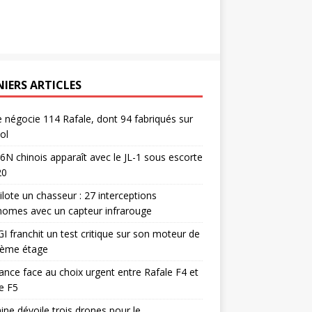
NIERS ARTICLES
e négocie 114 Rafale, dont 94 fabriqués sur
ol
6N chinois apparaît avec le JL-1 sous escorte
20
pilote un chasseur : 27 interceptions
omes avec un capteur infrarouge
I franchit un test critique sur son moteur de
ième étage
ance face au choix urgent entre Rafale F4 et
e F5
ine dévoile trois drones pour le