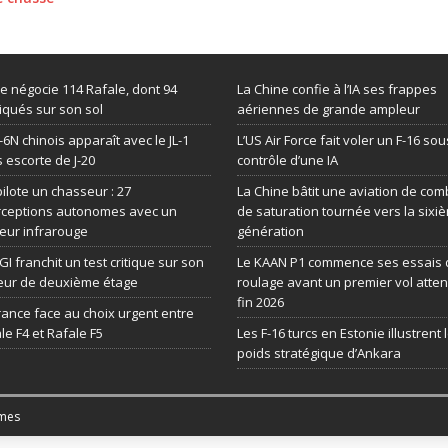
de négocie 114 Rafale, dont 94
La Chine confie à l’IA ses frappes
iqués sur son sol
aériennes de grande ampleur
-6N chinois apparaît avec le JL-1
L’US Air Force fait voler un F-16 sou
 escorte de J-20
contrôle d’une IA
 pilote un chasseur : 27
La Chine bâtit une aviation de com
rceptions autonomes avec un
de saturation tournée vers la sixi
eur infrarouge
génération
GI franchit un test critique sur son
Le KAAN P1 commence ses essais 
eur de deuxième étage
roulage avant un premier vol atte
fin 2026
rance face au choix urgent entre
le F4 et Rafale F5
Les F-16 turcs en Estonie illustrent 
poids stratégique d’Ankara
mes