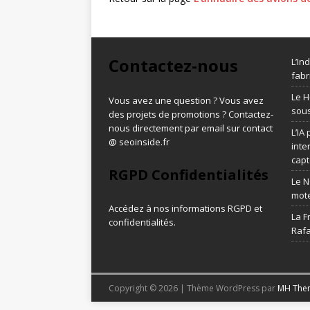
Contactez-nous
L’In
fabr
Le H
Vous avez une question ? Vous avez
sous
des projets de promotions ? Contactez-
nous directement par email sur contact
L’IA
@ seoinside.fr
inte
capt
RGPD Confidentialités
Le N
mot
Accédez à nos informations
RGPD et
La F
confidentialités
.
Rafa
Copyright © 2026 | Thème WordPress par
MH The