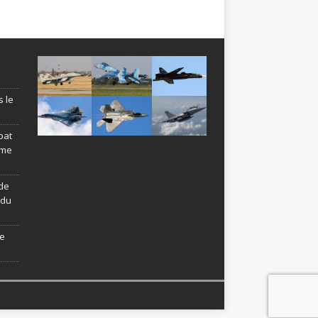
s le
bat
ème
de
ndu
le