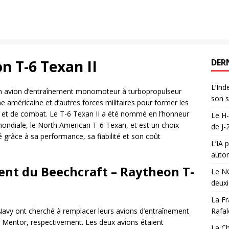
n T-6 Texan II
DER
L’Ind
un avion d’entraînement monomoteur à turbopropulseur
son s
ine américaine et d’autres forces militaires pour former les
 et de combat. Le T-6 Texan II a été nommé en l’honneur
Le H-
ndiale, le North American T-6 Texan, et est un choix
de J-
é grâce à sa performance, sa fiabilité et son coût
L’IA 
auton
ent du Beechcraft – Raytheon T-
Le NG
deux
La Fr
 Navy ont cherché à remplacer leurs avions d’entraînement
Rafal
o Mentor, respectivement. Les deux avions étaient
La Ch