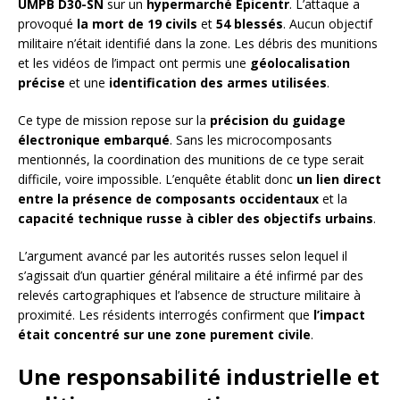
UMPB D30-SN
sur un
hypermarché Epicentr
. L’attaque a
provoqué
la mort de 19 civils
et
54 blessés
. Aucun objectif
militaire n’était identifié dans la zone. Les débris des munitions
et les vidéos de l’impact ont permis une
géolocalisation
précise
et une
identification des armes utilisées
.
Ce type de mission repose sur la
précision du guidage
électronique embarqué
. Sans les microcomposants
mentionnés, la coordination des munitions de ce type serait
difficile, voire impossible. L’enquête établit donc
un lien direct
entre la présence de composants occidentaux
et la
capacité technique russe à cibler des objectifs urbains
.
L’argument avancé par les autorités russes selon lequel il
s’agissait d’un quartier général militaire a été infirmé par des
relevés cartographiques et l’absence de structure militaire à
proximité. Les résidents interrogés confirment que
l’impact
était concentré sur une zone purement civile
.
Une responsabilité industrielle et