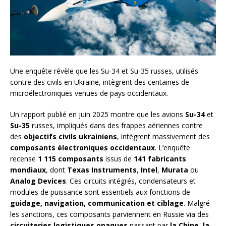
Une enquête révèle que les Su-34 et Su-35 russes, utilisés
contre des civils en Ukraine, intègrent des centaines de
microélectroniques venues de pays occidentaux.
Un rapport publié en juin 2025 montre que les avions
Su-34
et
Su-35
russes, impliqués dans des frappes aériennes contre
des
objectifs civils ukrainiens
, intègrent massivement des
composants électroniques occidentaux
. L’enquête
recense
1 115 composants
issus de
141 fabricants
mondiaux
, dont
Texas Instruments
,
Intel
,
Murata
ou
Analog Devices
. Ces circuits intégrés, condensateurs et
modules de puissance sont essentiels aux fonctions de
guidage, navigation, communication et ciblage
. Malgré
les sanctions, ces composants parviennent en Russie via des
circuiteries logistiques opaques
passant par
la Chine, la