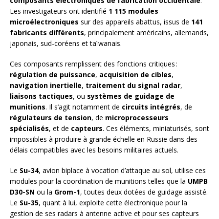
composants électroniques de fabrication occidentale
.
Les investigateurs ont identifié
1 115 modules
microélectroniques
sur des appareils abattus, issus de
141
fabricants différents
, principalement américains, allemands,
japonais, sud-coréens et taïwanais.
Ces composants remplissent des fonctions critiques :
régulation de puissance
,
acquisition de cibles
,
navigation inertielle
,
traitement du signal radar
,
liaisons tactiques
, ou
systèmes de guidage de
munitions
. Il s’agit notamment de
circuits intégrés
, de
régulateurs de tension
, de
microprocesseurs
spécialisés
, et de
capteurs
. Ces éléments, miniaturisés, sont
impossibles à produire à grande échelle en Russie dans des
délais compatibles avec les besoins militaires actuels.
Le
Su-34
, avion biplace à vocation d’attaque au sol, utilise ces
modules pour la coordination de munitions telles que la
UMPB
D30-SN
ou la
Grom-1
, toutes deux dotées de guidage assisté.
Le
Su-35
, quant à lui, exploite cette électronique pour la
gestion de ses radars à antenne active et pour ses capteurs