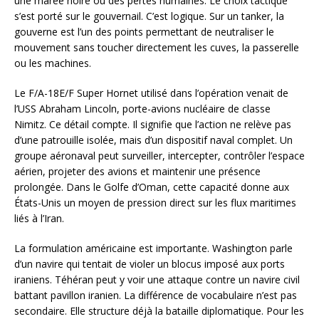
une marée noire ou des pertes humaines. Le choix tactique
s’est porté sur le gouvernail. C’est logique. Sur un tanker, la
gouverne est l’un des points permettant de neutraliser le
mouvement sans toucher directement les cuves, la passerelle
ou les machines.
Le F/A-18E/F Super Hornet utilisé dans l’opération venait de
l’USS Abraham Lincoln, porte-avions nucléaire de classe
Nimitz. Ce détail compte. Il signifie que l’action ne relève pas
d’une patrouille isolée, mais d’un dispositif naval complet. Un
groupe aéronaval peut surveiller, intercepter, contrôler l’espace
aérien, projeter des avions et maintenir une présence
prolongée. Dans le Golfe d’Oman, cette capacité donne aux
États-Unis un moyen de pression direct sur les flux maritimes
liés à l’Iran.
La formulation américaine est importante. Washington parle
d’un navire qui tentait de violer un blocus imposé aux ports
iraniens. Téhéran peut y voir une attaque contre un navire civil
battant pavillon iranien. La différence de vocabulaire n’est pas
secondaire. Elle structure déjà la bataille diplomatique. Pour les